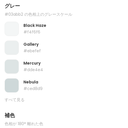
グレー
#03abb2 の色相上のグレースケール
Black Haze
#f4f6f6
Gallery
#ebefef
Mercury
#dde4e4
Nebula
#ced8d9
すべて見る
補色
色相が 180° 離れた色