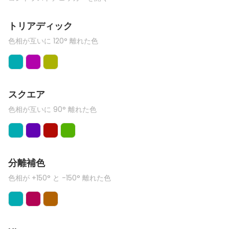
トリアディック
色相が互いに 120° 離れた色
スクエア
色相が互いに 90° 離れた色
分離補色
色相が +150° と -150° 離れた色