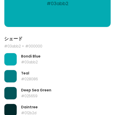
#03abb2
シェード
#03abb2
+ #000000
Bondi Blue
#03abb2
Teal
#028086
Deep Sea Green
#025659
Daintree
#012b2d