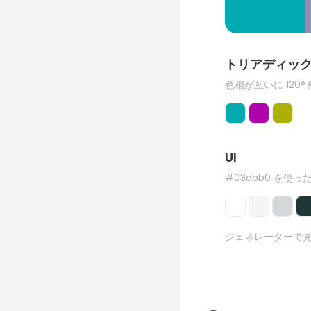
トリアディッ
色相が互いに 120°
UI
#03abb0 を使った
ジェネレーターで