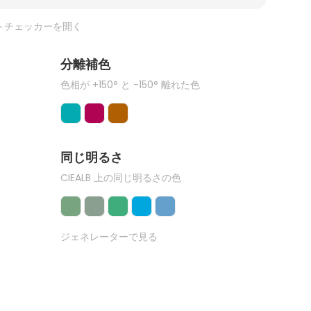
トチェッカーを開く
分離補色
色相が +150° と -150° 離れた色
同じ明るさ
CIEALB 上の同じ明るさの色
ジェネレーターで見る