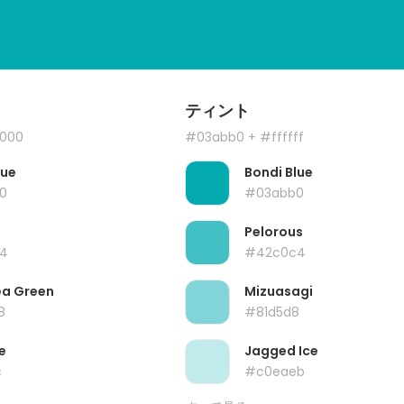
ティント
000
#03abb0
+ #ffffff
lue
Bondi Blue
0
#03abb0
Pelorous
4
#42c0c4
ea Green
Mizuasagi
8
#81d5d8
e
Jagged Ice
c
#c0eaeb