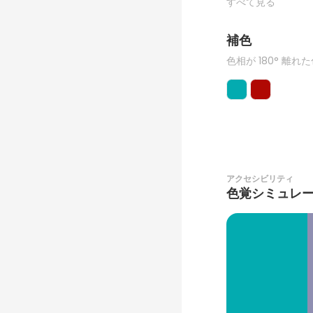
すべて見る
補色
色相が 180° 離れ
アクセシビリティ
色覚シミュレ