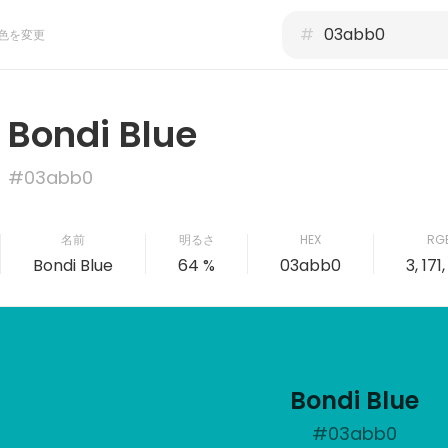
#
色を変更
Bondi Blue
#03abb0
名前
明るさ
HEX
RG
Bondi Blue
64 %
03abb0
3, 171
Bondi Blue
#03abb0