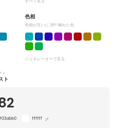
すべて見る
色相
色相が互いに 36° 離れた色
ジェネレーターで見る
ティ
スト
.82
#03abb0
ffffff