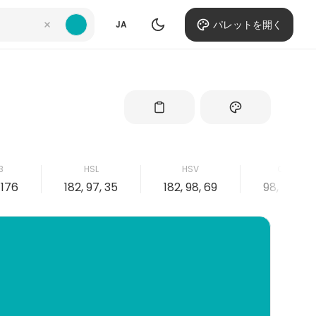
パレットを開く
JA
B
HSL
HSV
CMYK
, 176
182, 97, 35
182, 98, 69
98, 3, 0, 31