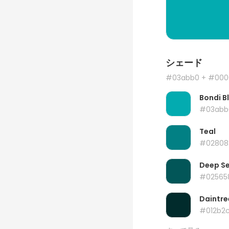
シェード
#03abb0
+ #000
Bondi B
#03abb
Teal
#02808
Deep S
#02565
Daintre
#012b2