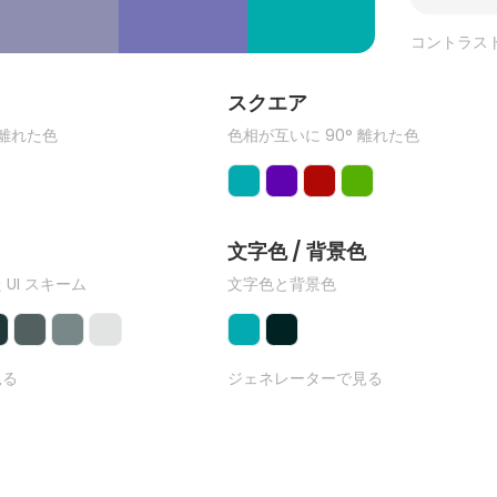
コントラス
ク
スクエア
 離れた色
色相が互いに 90° 離れた色
文字色 / 背景色
 UI スキーム
文字色と背景色
見る
ジェネレーターで見る