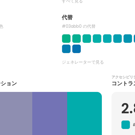
すべて見る
代替
た色
#03abb0 の代替
ジェネレーターで見る
アクセシビリ
ーション
コントラ
2