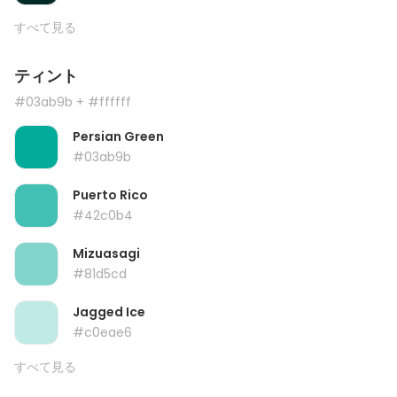
すべて見る
ティント
#03ab9b
+ #ffffff
Persian Green
#03ab9b
Puerto Rico
#42c0b4
Mizuasagi
#81d5cd
Jagged Ice
#c0eae6
すべて見る