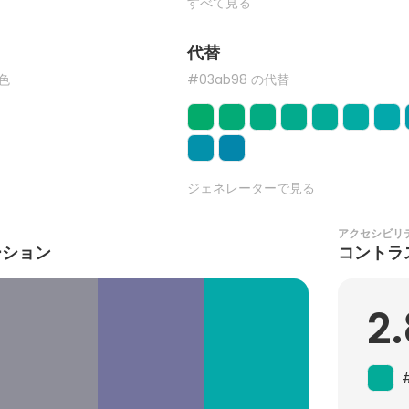
すべて見る
代替
た色
#03ab98 の代替
ジェネレーターで見る
アクセシビリ
ーション
コントラ
2