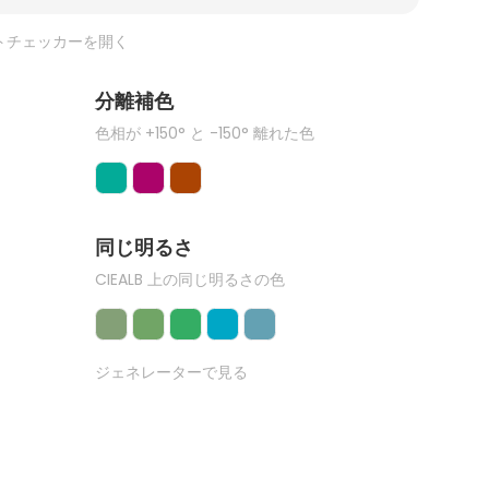
トチェッカーを開く
分離補色
色相が +150° と -150° 離れた色
同じ明るさ
CIEALB 上の同じ明るさの色
ジェネレーターで見る