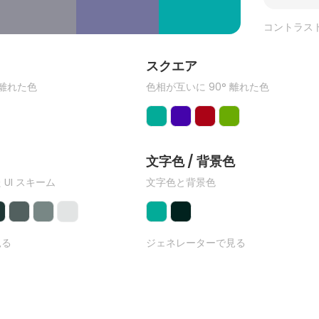
コントラス
ク
スクエア
 離れた色
色相が互いに 90° 離れた色
文字色 / 背景色
 UI スキーム
文字色と背景色
見る
ジェネレーターで見る