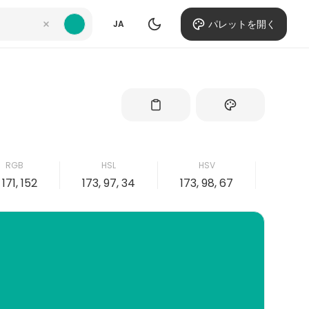
パレットを開く
JA
RGB
HSL
HSV
CM
 171, 152
173, 97, 34
173, 98, 67
98, 0, 