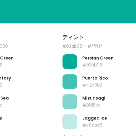
ティント
000
#03ab98
+ #ffffff
 Green
Persian Green
8
#03ab98
atory
Puerto Rico
2
#42c0b2
 Sea
Mizuasagi
c
#81d5cc
m
Jagged Ice
6
#c0eae5