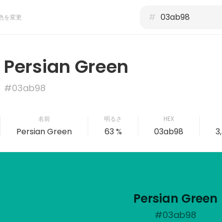
#
色を変更
Persian Green
#03ab98
名前
明るさ
HEX
Persian Green
63 %
03ab98
3,
Persian Green
#03ab98