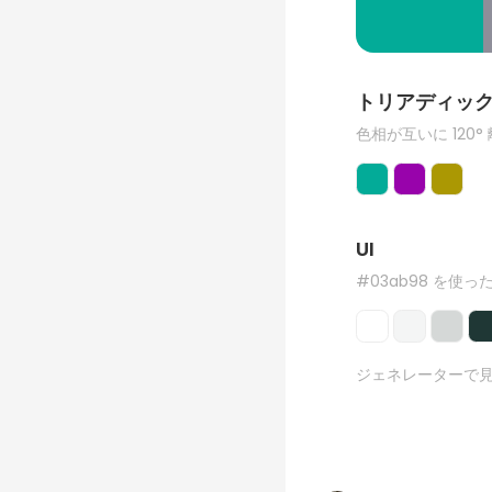
トリアディッ
色相が互いに 120°
UI
#03ab98 を使った
ジェネレーターで