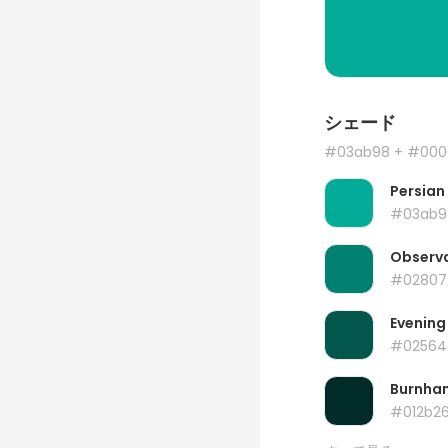
シェード
#03ab98
+ #000
Persian
#03ab9
Observ
#02807
Evening
#02564
Burnha
#012b2