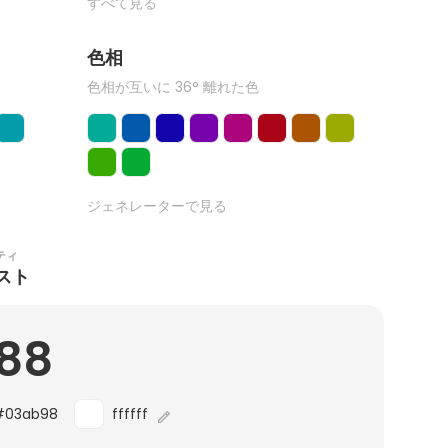
すべて見る
色相
色相が互いに 36° 離れた色
ジェネレーターで見る
ティ
スト
.88
#03ab98
ffffff