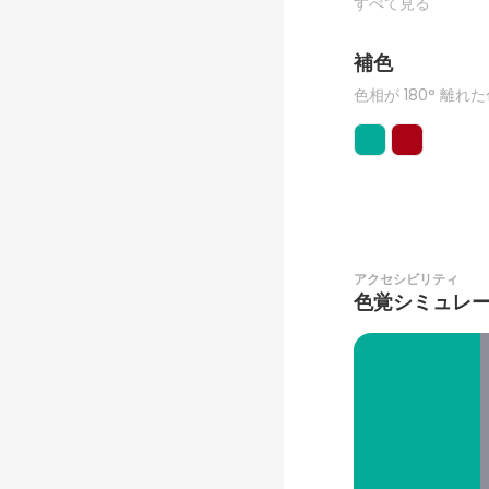
すべて見る
補色
色相が 180° 離れ
アクセシビリティ
色覚シミュレ