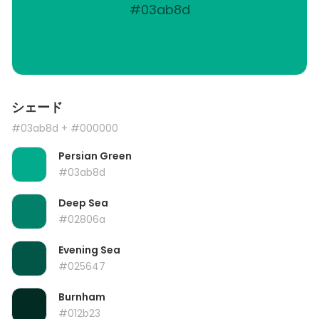
#03ab8d
シェード
#03ab8d
+ #000000
Persian Green
#03ab8d
Deep Sea
#02806a
Evening Sea
#025647
Burnham
#012b23