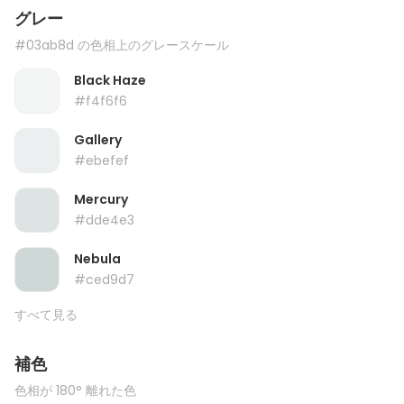
グレー
#03ab8d の色相上のグレースケール
Black Haze
#f4f6f6
Gallery
#ebefef
Mercury
#dde4e3
Nebula
#ced9d7
すべて見る
補色
色相が 180° 離れた色