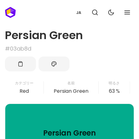
JA
Persian Green
#03ab8d
カテゴリー
名前
明るさ
Red
Persian Green
63 %
Persian Green