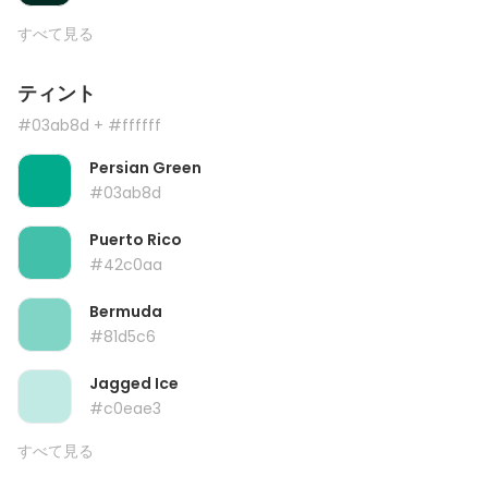
すべて見る
ティント
#03ab8d
+ #ffffff
Persian Green
#03ab8d
Puerto Rico
#42c0aa
Bermuda
#81d5c6
Jagged Ice
#c0eae3
すべて見る