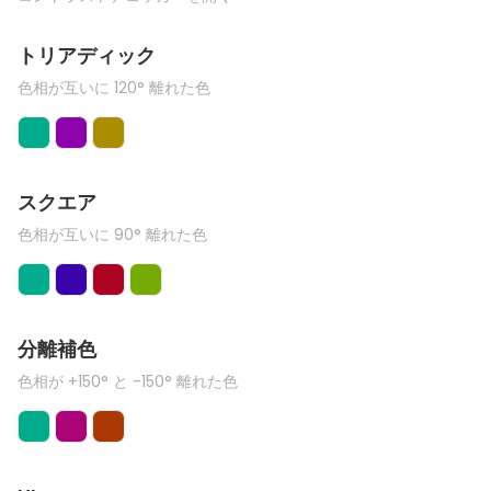
トリアディック
色相が互いに 120° 離れた色
スクエア
色相が互いに 90° 離れた色
分離補色
色相が +150° と -150° 離れた色