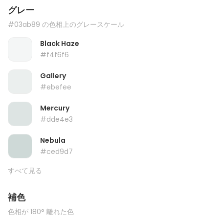
グレー
#03ab89 の色相上のグレースケール
Black Haze
#f4f6f6
Gallery
#ebefee
Mercury
#dde4e3
Nebula
#ced9d7
すべて見る
補色
色相が 180° 離れた色