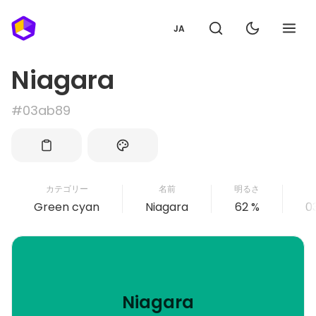
JA
Niagara
#03ab89
カテゴリー
名前
明るさ
Green cyan
Niagara
62 %
0
Niagara