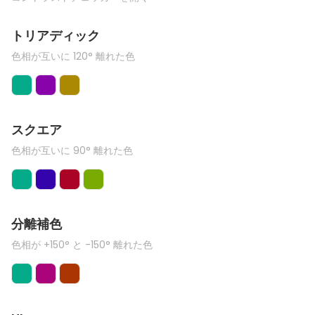
トリアディック
色相が互いに 120° 離れた色
スクエア
色相が互いに 90° 離れた色
分離補色
色相が +150° と -150° 離れた色