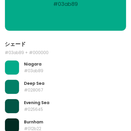
#03ab89
シェード
#03ab89
+ #000000
Niagara
#03ab89
Deep Sea
#028067
Evening Sea
#025645
Burnham
#012b22