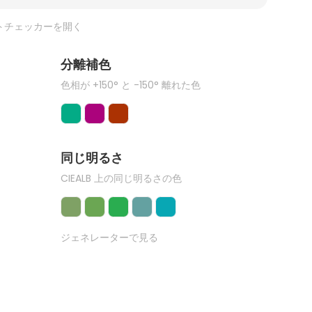
トチェッカーを開く
分離補色
色相が +150° と -150° 離れた色
同じ明るさ
CIEALB 上の同じ明るさの色
ジェネレーターで見る