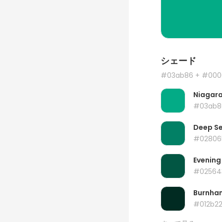
シェード
#03ab86
+ #000
Niagar
#03ab8
Deep S
#02806
Evening
#02564
Burnha
#012b2