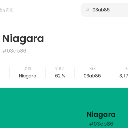
#
色を変更
Niagara
#03ab86
名前
明るさ
HEX
R
n
Niagara
62 %
03ab86
3, 1
Niagara
#03ab86