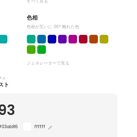
すべて見る
色相
色相が互いに 36° 離れた色
ジェネレーターで見る
ティ
スト
.93
#03ab86
ffffff