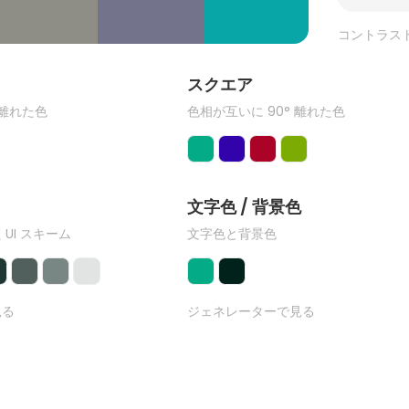
コントラス
ク
スクエア
 離れた色
色相が互いに 90° 離れた色
文字色 / 背景色
 UI スキーム
文字色と背景色
見る
ジェネレーターで見る