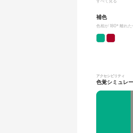
すべて見る
補色
色相が 180° 離れ
アクセシビリティ
色覚シミュレ