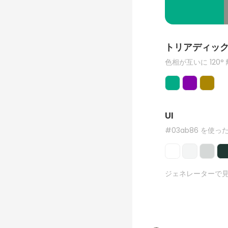
トリアディッ
色相が互いに 120°
UI
#03ab86 を使った
ジェネレーターで