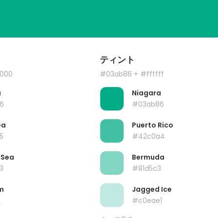
ティント
000
#03ab86
+ #ffffff
a
Niagara
6
#03ab86
ea
Puerto Rico
5
#42c0a4
 Sea
Bermuda
3
#81d5c3
m
Jagged Ice
2
#c0eae1