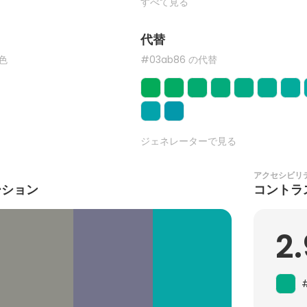
すべて見る
代替
た色
#03ab86 の代替
ジェネレーターで見る
アクセシビリ
ーション
コントラ
2