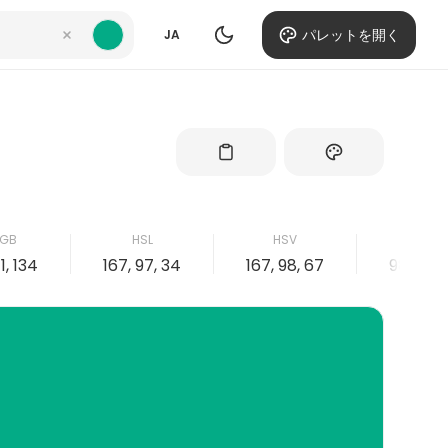
パレットを開く
JA
GB
HSL
HSV
CMY
71, 134
167, 97, 34
167, 98, 67
98, 0, 2