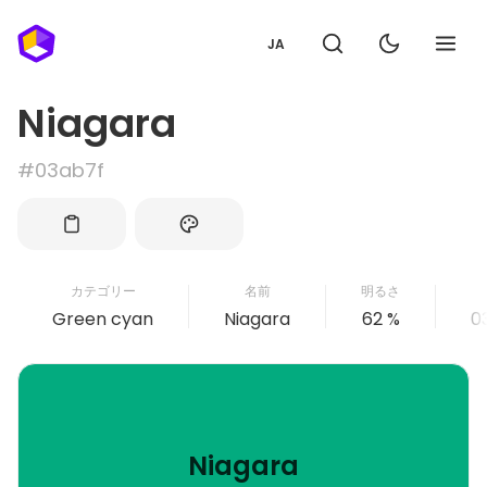
JA
Niagara
#03ab7f
カテゴリー
名前
明るさ
Green cyan
Niagara
62 %
0
Niagara