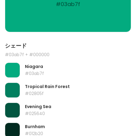
#03ab7f
シェード
#03ab7f
+ #000000
Niagara
#03ab7f
Tropical Rain Forest
#02805f
Evening Sea
#025640
Burnham
#012b20