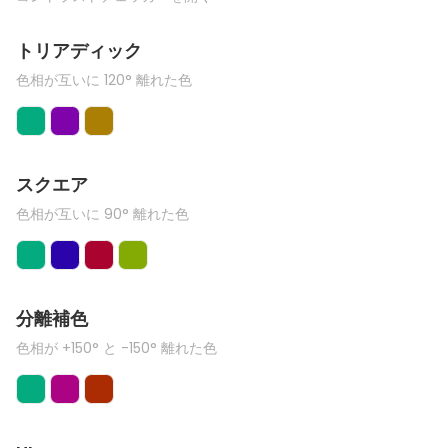
トリアディック
色相が互いに 120° 離れた色
スクエア
色相が互いに 90° 離れた色
分離補色
色相が +150° と -150° 離れた色