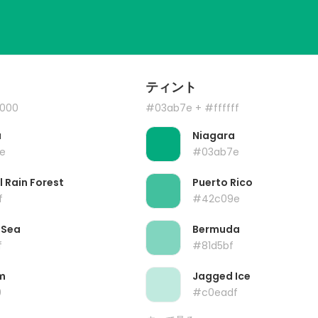
ティント
000
#03ab7e
+ #ffffff
a
Niagara
e
#03ab7e
l Rain Forest
Puerto Rico
f
#42c09e
 Sea
Bermuda
f
#81d5bf
m
Jagged Ice
0
#c0eadf