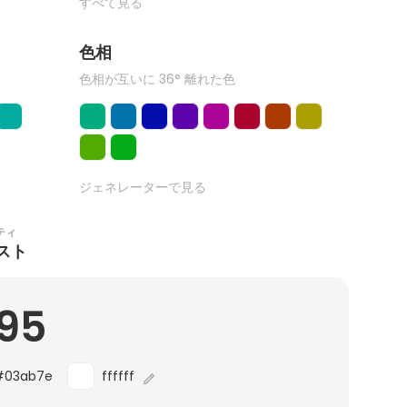
すべて見る
色相
色相が互いに 36° 離れた色
ジェネレーターで見る
ティ
スト
.95
#03ab7e
ffffff