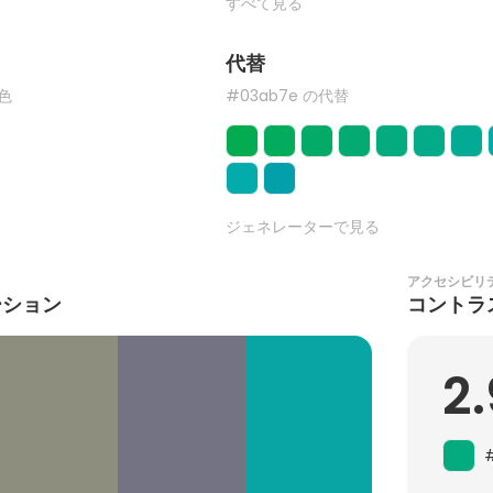
すべて見る
代替
た色
#03ab7e の代替
ジェネレーターで見る
アクセシビリ
ーション
コントラ
2