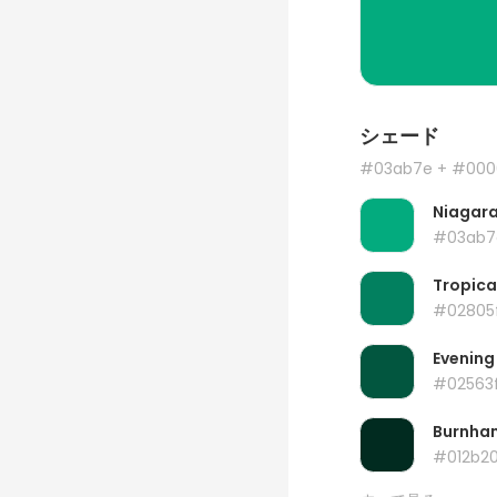
シェード
#03ab7e
+ #000
Niagar
#03ab7
Tropica
#02805
Evening
#02563
Burnha
#012b2