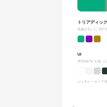
トリアディッ
色相が互いに 120°
UI
#03ab7e を使った
ジェネレーターで