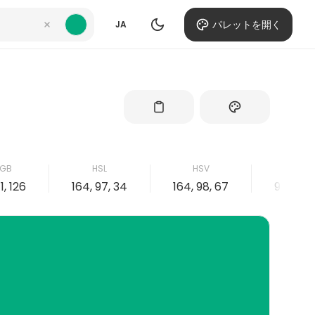
パレットを開く
JA
GB
HSL
HSV
CMY
71, 126
164, 97, 34
164, 98, 67
98, 0, 2