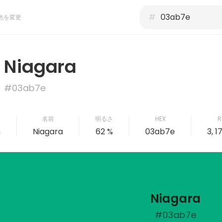
#
色を変更
Niagara
#03ab7e
名前
明るさ
HEX
R
n
Niagara
62 %
03ab7e
3, 1
Niagara
#03ab7e