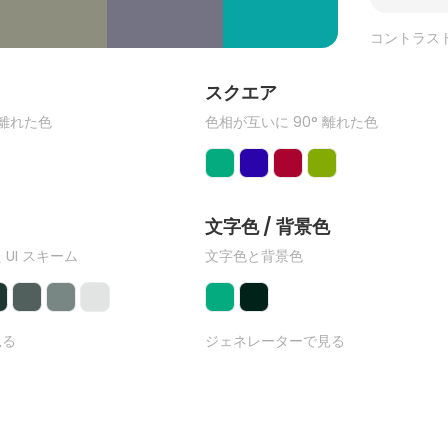
コントラス
ク
スクエア
 離れた色
色相が互いに 90° 離れた色
文字色 / 背景色
 UI スキーム
文字色と背景色
見る
ジェネレーターで見る