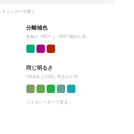
トチェッカーを開く
分離補色
色相が +150° と -150° 離れた色
同じ明るさ
CIEALB 上の同じ明るさの色
ジェネレーターで見る