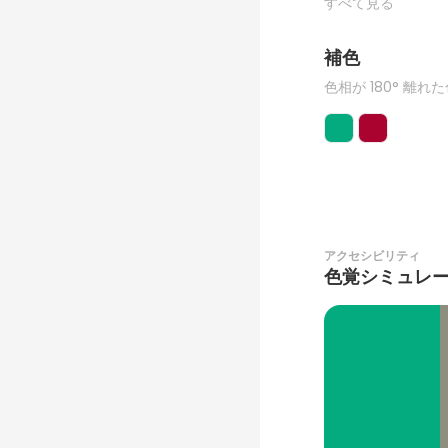
すべて見る
補色
色相が 180° 離れ
アクセシビリティ
色覚シミュレ