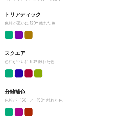
トリアディック
色相が互いに 120° 離れた色
スクエア
色相が互いに 90° 離れた色
分離補色
色相が +150° と -150° 離れた色