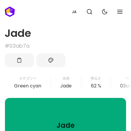
JA
Jade
#03ab7a
カテゴリー
名前
明るさ
HE
Green cyan
Jade
62 %
03a
Jade