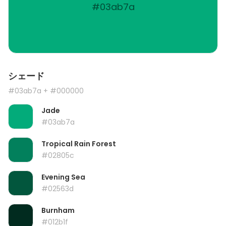
#03ab7a
シェード
#03ab7a
+ #000000
Jade
#03ab7a
Tropical Rain Forest
#02805c
Evening Sea
#02563d
Burnham
#012b1f