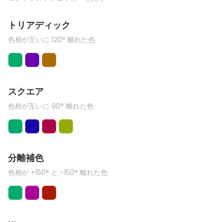
トリアディック
色相が互いに 120° 離れた色
スクエア
色相が互いに 90° 離れた色
分離補色
色相が +150° と -150° 離れた色