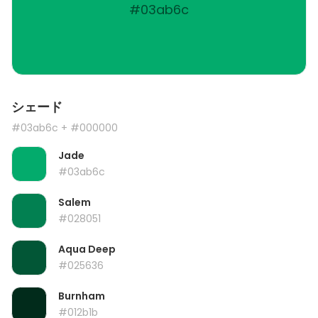
#03ab6c
シェード
#03ab6c
+ #000000
Jade
#03ab6c
Salem
#028051
Aqua Deep
#025636
Burnham
#012b1b