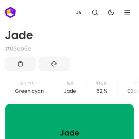
JA
Jade
#03ab6c
カテゴリー
名前
明るさ
HE
Green cyan
Jade
62 %
03a
Jade