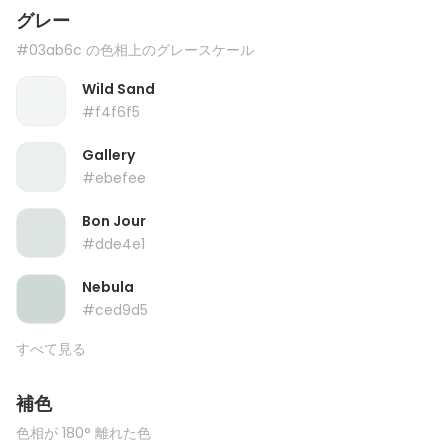
グレー
#03ab6c の色相上のグレースケール
Wild Sand
#f4f6f5
Gallery
#ebefee
Bon Jour
#dde4e1
Nebula
#ced9d5
すべて見る
補色
色相が 180° 離れた色