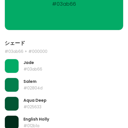
#03ab66
シェード
#03ab66
+ #000000
Jade
#03ab66
Salem
#02804d
Aqua Deep
#025633
English Holly
#012b1a