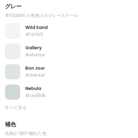
グレー
#03ab66 の色相上のグレースケール
Wild Sand
#f4f6f5
Gallery
#ebefee
Bon Jour
#dde4e1
Nebula
#ced9d5
すべて見る
補色
色相が 180° 離れた色