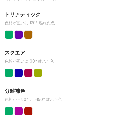
トリアディック
色相が互いに 120° 離れた色
スクエア
色相が互いに 90° 離れた色
分離補色
色相が +150° と -150° 離れた色