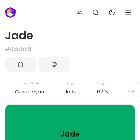
JA
Jade
#03ab66
カテゴリー
名前
明るさ
HE
Green cyan
Jade
62 %
03a
Jade