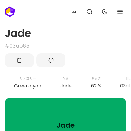
JA
Jade
#03ab65
カテゴリー
名前
明るさ
HE
Green cyan
Jade
62 %
03a
Jade