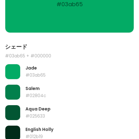
#03ab65
シェード
#03ab65
+ #000000
Jade
#03ab65
Salem
#02804c
Aqua Deep
#025633
English Holly
#012b19