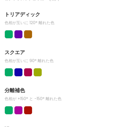
トリアディック
色相が互いに 120° 離れた色
スクエア
色相が互いに 90° 離れた色
分離補色
色相が +150° と -150° 離れた色