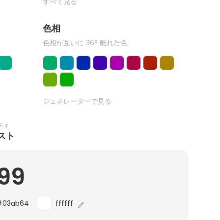
すべて見る
色相
色相が互いに 36° 離れた色
ジェネレーターで見る
ティ
スト
.99
#03ab64
ffffff