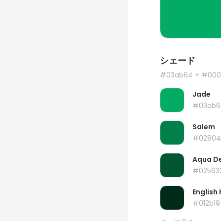
シェード
#03ab64
+ #000
Jade
#03ab6
Salem
#02804
Aqua D
#02563
English 
#012b19