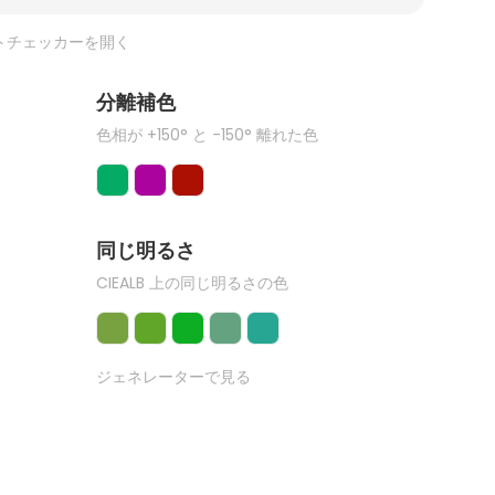
トチェッカーを開く
分離補色
色相が +150° と -150° 離れた色
同じ明るさ
CIEALB 上の同じ明るさの色
ジェネレーターで見る