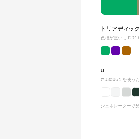
トリアディッ
色相が互いに 120°
UI
#03ab64 を使った
ジェネレーターで