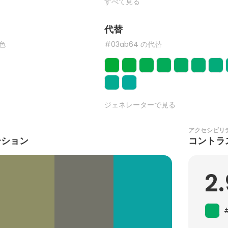
すべて見る
代替
た色
#03ab64 の代替
ジェネレーターで見る
アクセシビリ
ーション
コントラ
2