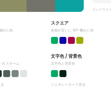
コントラス
ク
スクエア
 離れた色
色相が互いに 90° 離れた色
文字色 / 背景色
 UI スキーム
文字色と背景色
見る
ジェネレーターで見る