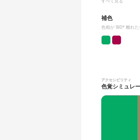
すべて見る
補色
色相が 180° 離れ
アクセシビリティ
色覚シミュレ