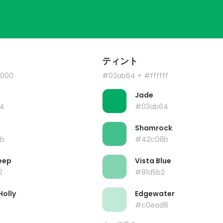
ティント
000
#03ab64
+ #ffffff
Jade
4
#03ab64
Shamrock
b
#42c08b
eep
Vista Blue
2
#81d5b2
Holly
Edgewater
#c0ead8