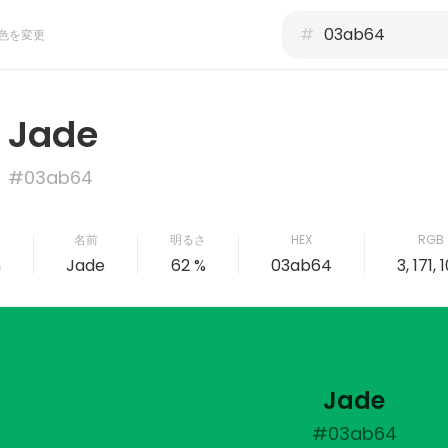
#
色を変更
Jade
#03ab64
名前
明るさ
HEX
RGB
n
Jade
62 %
03ab64
3, 171, 
Jade
#03ab64