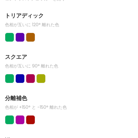
トリアディック
色相が互いに 120° 離れた色
スクエア
色相が互いに 90° 離れた色
分離補色
色相が +150° と -150° 離れた色