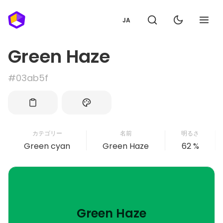
JA
Green Haze
#03ab5f
カテゴリー
名前
明るさ
Green cyan
Green Haze
62 %
Green Haze