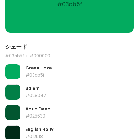
#03ab5f
シェード
#03ab5f
+ #000000
Green Haze
#03ab5f
Salem
#028047
Aqua Deep
#025630
English Holly
#012b18