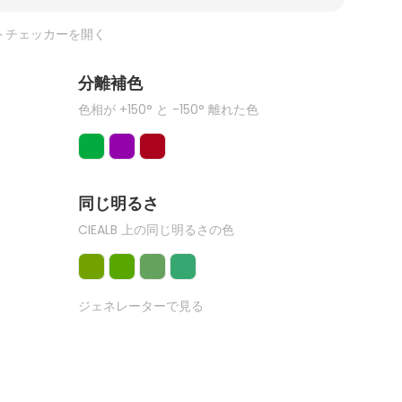
トチェッカーを開く
分離補色
色相が +150° と -150° 離れた色
同じ明るさ
CIEALB 上の同じ明るさの色
ジェネレーターで見る