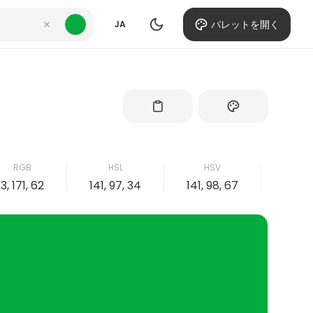
パレットを開く
JA
RGB
HSL
HSV
C
3, 171, 62
141, 97, 34
141, 98, 67
98, 0,