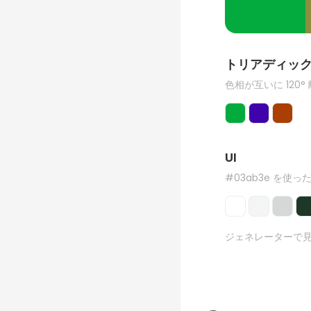
トリアディッ
色相が互いに 120°
UI
#03ab3e を使った
ジェネレーターで