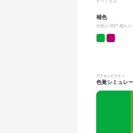
すべて見る
補色
色相が 180° 離れ
アクセシビリティ
色覚シミュレ