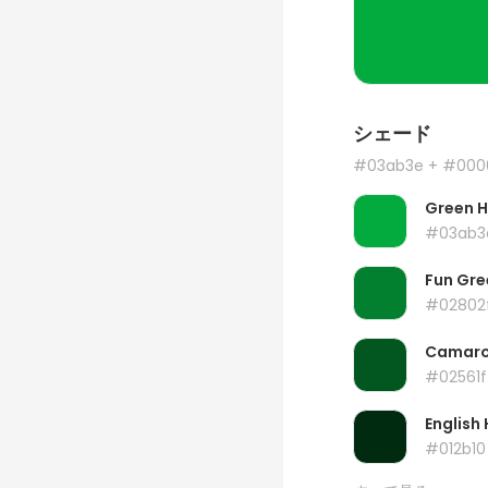
シェード
#03ab3e
+ #000
Green 
#03ab3
Fun Gre
#02802
Camar
#02561f
English 
#012b10