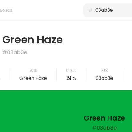
#
色を変更
Green Haze
#03ab3e
名前
明るさ
HEX
n
Green Haze
61 %
03ab3e
Green Haze
#03ab3e