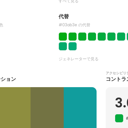
すべて見る
代替
た色
#03ab3e の代替
ジェネレーターで見る
アクセシビリ
ーション
コントラ
3