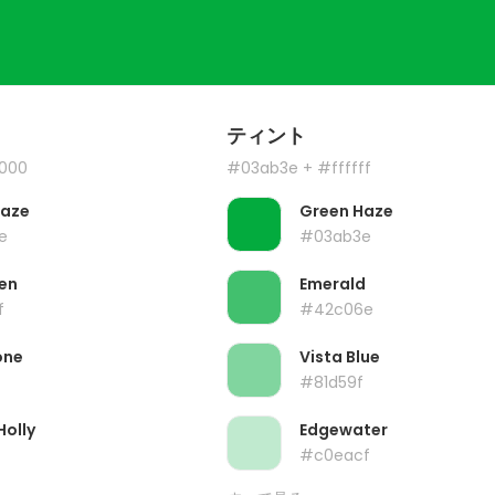
ティント
000
#03ab3e
+ #ffffff
Haze
Green Haze
e
#03ab3e
en
Emerald
f
#42c06e
one
Vista Blue
#81d59f
Holly
Edgewater
#c0eacf