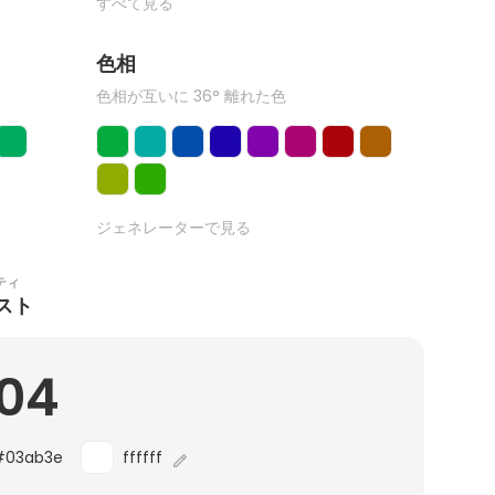
すべて見る
色相
色相が互いに 36° 離れた色
ジェネレーターで見る
ティ
スト
.04
#03ab3e
ffffff