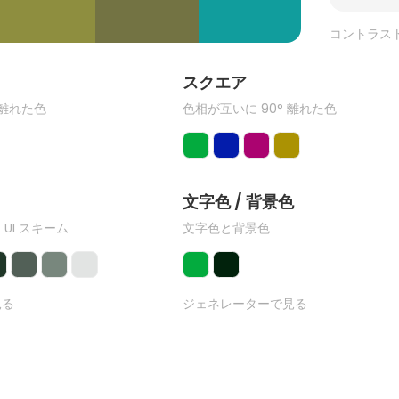
コントラス
ク
スクエア
 離れた色
色相が互いに 90° 離れた色
文字色 / 背景色
 UI スキーム
文字色と背景色
見る
ジェネレーターで見る