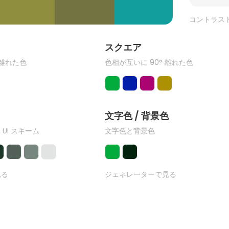
コントラス
ク
スクエア
 離れた色
色相が互いに 90° 離れた色
文字色 / 背景色
 UI スキーム
文字色と背景色
見る
ジェネレーターで見る