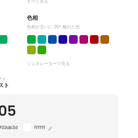
すべて見る
色相
色相が互いに 36° 離れた色
ジェネレーターで見る
ティ
スト
.05
#03ab3d
ffffff