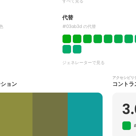
すべて見る
代替
た色
#03ab3d の代替
ジェネレーターで見る
アクセシビリ
ーション
コントラ
3