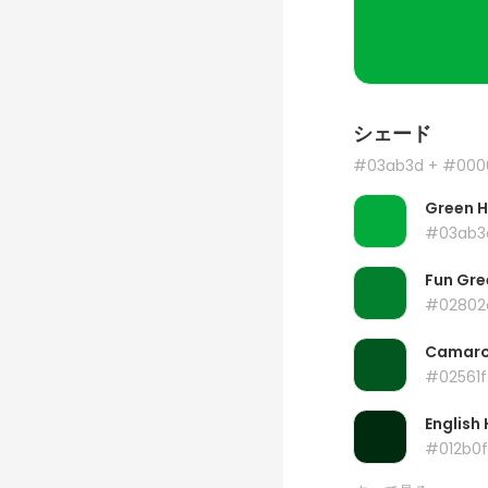
シェード
#03ab3d
+ #000
Green 
#03ab3
Fun Gre
#02802
Camar
#02561f
English 
#012b0f