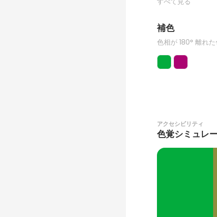
すべて見る
補色
色相が 180° 離れ
アクセシビリティ
色覚シミュレ