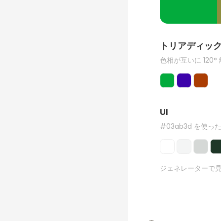
トリアディッ
色相が互いに 120°
UI
#03ab3d を使った
ジェネレーターで