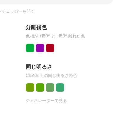
トチェッカーを開く
分離補色
色相が +150° と -150° 離れた色
同じ明るさ
CIEALB 上の同じ明るさの色
ジェネレーターで見る