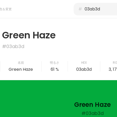
#
色を変更
Green Haze
#03ab3d
名前
明るさ
HEX
R
Green Haze
61 %
03ab3d
3, 17
Green Haze
#03ab3d