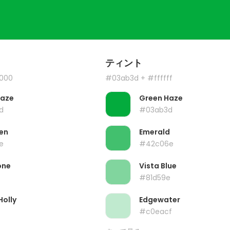
ティント
000
#03ab3d
+ #ffffff
Haze
Green Haze
d
#03ab3d
en
Emerald
e
#42c06e
one
Vista Blue
#81d59e
Holly
Edgewater
#c0eacf