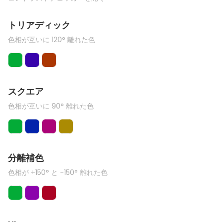
トリアディック
色相が互いに 120° 離れた色
スクエア
色相が互いに 90° 離れた色
分離補色
色相が +150° と -150° 離れた色