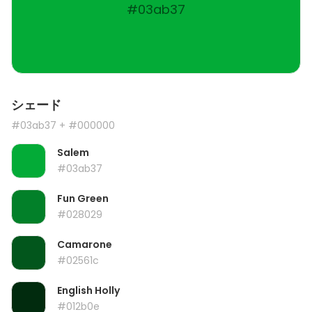
#03ab37
シェード
#03ab37
+ #000000
Salem
#03ab37
Fun Green
#028029
Camarone
#02561c
English Holly
#012b0e