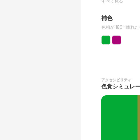
すべて見る
補色
色相が 180° 離れ
アクセシビリティ
色覚シミュレ