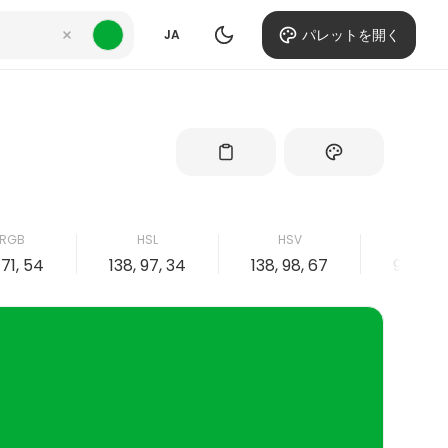
パレットを開く
JA
RGB
HSL
HSV
CMY
171, 54
138, 97, 34
138, 98, 67
98, 0, 6