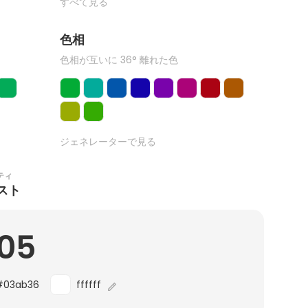
すべて見る
色相
色相が互いに 36° 離れた色
ジェネレーターで見る
ティ
スト
.05
#03ab36
ffffff