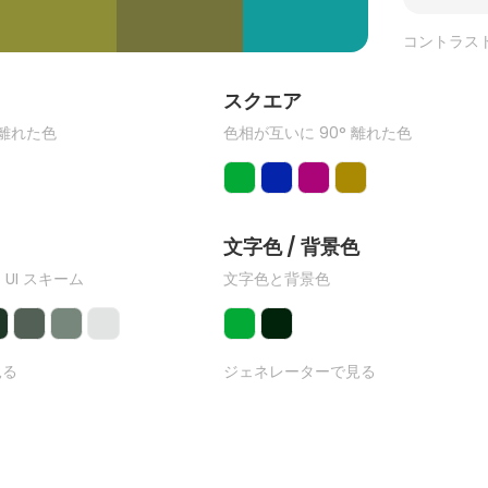
コントラス
ク
スクエア
 離れた色
色相が互いに 90° 離れた色
文字色 / 背景色
 UI スキーム
文字色と背景色
見る
ジェネレーターで見る