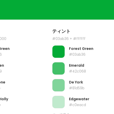
ティント
000
#03ab36
+ #ffffff
Green
Forest Green
6
#03ab36
en
Emerald
9
#42c068
one
De York
b
#81d59b
Holly
Edgewater
e
#c0eacd