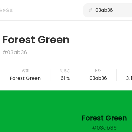
#
色を変更
Forest Green
#03ab36
名前
明るさ
HEX
Forest Green
61 %
03ab36
3, 
Forest Green
#03ab36