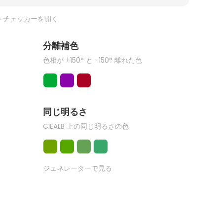
トチェッカーを開く
分離補色
色相が +150° と -150° 離れた色
同じ明るさ
CIEALB 上の同じ明るさの色
ジェネレーターで見る