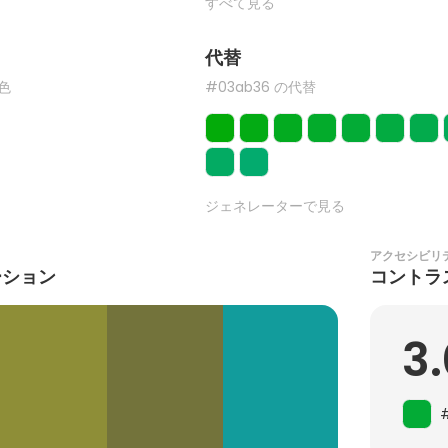
すべて見る
代替
た色
#03ab36 の代替
ジェネレーターで見る
アクセシビリ
ーション
コントラ
3