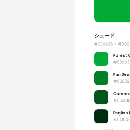
シェード
#03ab36
+ #000
Forest 
#03ab3
Fun Gre
#02802
Camar
#02561
English 
#012b0