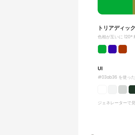
トリアディッ
色相が互いに 120°
UI
#03ab36 を使った
ジェネレーターで