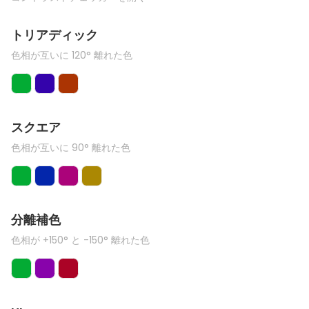
トリアディック
色相が互いに 120° 離れた色
スクエア
色相が互いに 90° 離れた色
分離補色
色相が +150° と -150° 離れた色