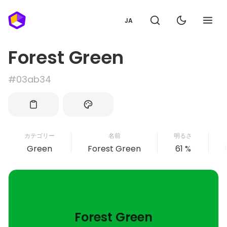
JA
Forest Green
#03ab34
カテゴリー
名前
明るさ
Green
Forest Green
61 %
Forest Green