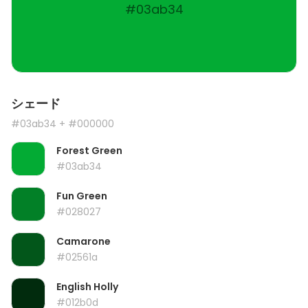
#03ab34
シェード
#03ab34
+ #000000
Forest Green
#03ab34
Fun Green
#028027
Camarone
#02561a
English Holly
#012b0d