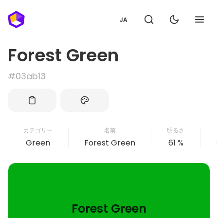
JA
Forest Green
#03ab13
カテゴリー
名前
明るさ
Green
Forest Green
61 %
Forest Green