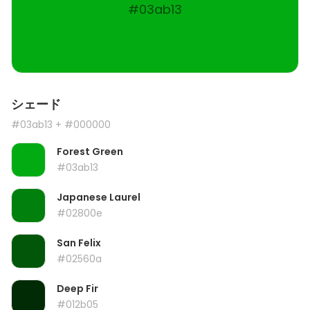
#03ab13
シェード
#03ab13
+ #000000
Forest Green
#03ab13
Japanese Laurel
#02800e
San Felix
#02560a
Deep Fir
#012b05