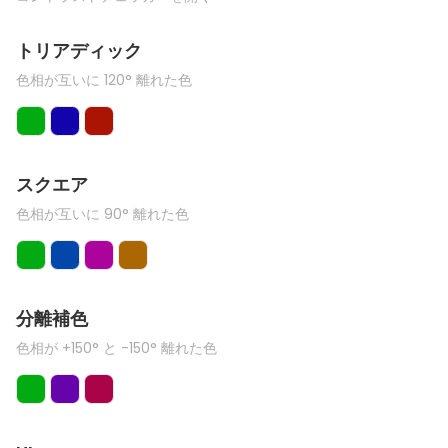
トリアディック
色相が互いに 120° 離れた色
スクエア
色相が互いに 90° 離れた色
分離補色
色相が +150° と -150° 離れた色