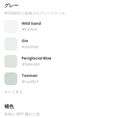
グレー
#03ab13 の色相上のグレースケール
Wild Sand
#f4f6f4
Gin
#ebefeb
Periglacial Blue
#dde4dd
Tasman
#ced9cf
すべて見る
補色
色相が 180° 離れた色