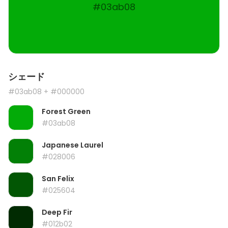
#03ab08
シェード
#03ab08
+ #000000
Forest Green
#03ab08
Japanese Laurel
#028006
San Felix
#025604
Deep Fir
#012b02