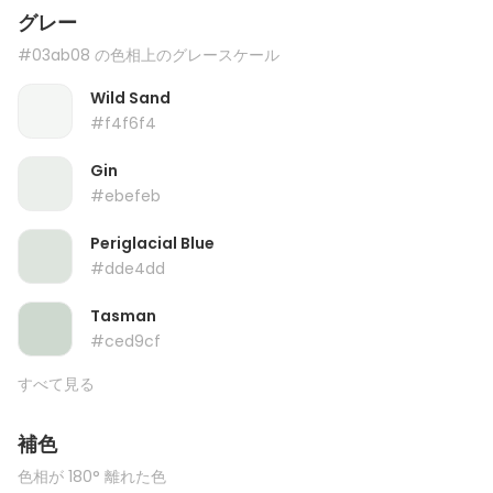
グレー
#03ab08 の色相上のグレースケール
Wild Sand
#f4f6f4
Gin
#ebefeb
Periglacial Blue
#dde4dd
Tasman
#ced9cf
すべて見る
補色
色相が 180° 離れた色