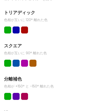
トリアディック
色相が互いに 120° 離れた色
スクエア
色相が互いに 90° 離れた色
分離補色
色相が +150° と -150° 離れた色