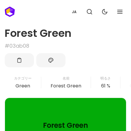
JA
Forest Green
#03ab08
カテゴリー
名前
明るさ
Green
Forest Green
61 %
Forest Green