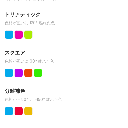
トリアディック
色相が互いに 120° 離れた色
スクエア
色相が互いに 90° 離れた色
分離補色
色相が +150° と -150° 離れた色