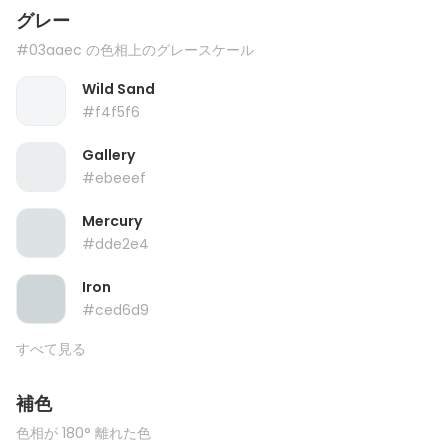
グレー
#03aaec の色相上のグレースケール
Wild Sand
#f4f5f6
Gallery
#ebeeef
Mercury
#dde2e4
Iron
#ced6d9
すべて見る
補色
色相が 180° 離れた色