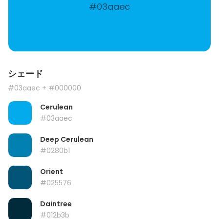
#03aaec
シェード
#03aaec
+ #000000
Cerulean
#03aaec
Deep Cerulean
#0280b1
Orient
#025576
Daintree
#012b3b