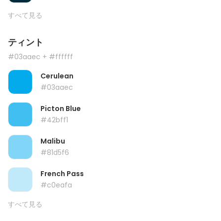
すべて見る
ティント
#03aaec
+ #ffffff
Cerulean
#03aaec
Picton Blue
#42bff1
Malibu
#81d5f6
French Pass
#c0eafa
すべて見る