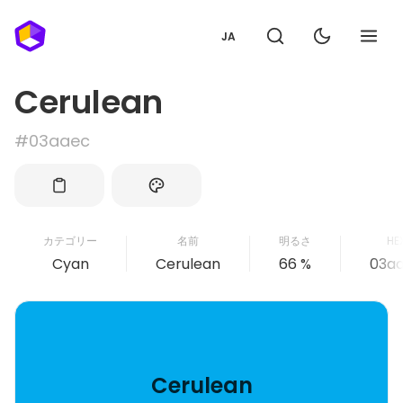
JA
Cerulean
#03aaec
カテゴリー
名前
明るさ
HE
Cyan
Cerulean
66 %
03a
Cerulean