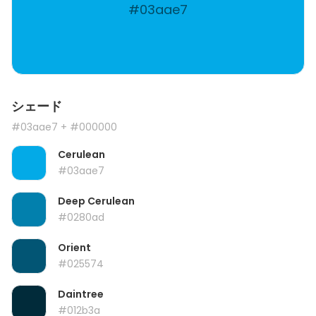
#03aae7
シェード
#03aae7
+ #000000
Cerulean
#03aae7
Deep Cerulean
#0280ad
Orient
#025574
Daintree
#012b3a