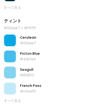
すべて見る
ティント
#03aae7
+ #ffffff
Cerulean
#03aae7
Picton Blue
#42bfed
Seagull
#81d5f3
French Pass
#c0eaf9
すべて見る