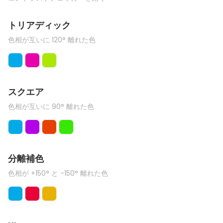
トリアディック
色相が互いに 120° 離れた色
スクエア
色相が互いに 90° 離れた色
分離補色
色相が +150° と -150° 離れた色