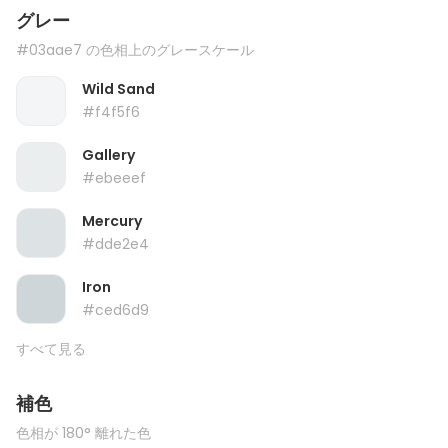
グレー
#03aae7 の色相上のグレースケール
Wild Sand
#f4f5f6
Gallery
#ebeeef
Mercury
#dde2e4
Iron
#ced6d9
すべて見る
補色
色相が 180° 離れた色