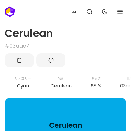
JA
Cerulean
#03aae7
カテゴリー
名前
明るさ
HE
Cyan
Cerulean
65 %
03a
Cerulean