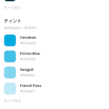
すべて見る
ティント
#03aadd
+ #ffffff
Cerulean
#03aadd
Picton Blue
#42bfe6
Seagull
#81d5ee
French Pass
#c0eaf7
すべて見る