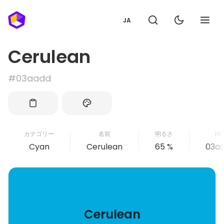
JA
Cerulean
#03aadd
カテゴリー
名前
明るさ
HE
Cyan
Cerulean
65 %
03a
Cerulean