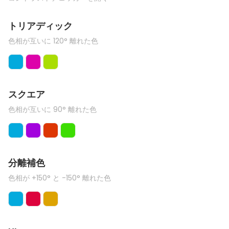
トリアディック
色相が互いに 120° 離れた色
スクエア
色相が互いに 90° 離れた色
分離補色
色相が +150° と -150° 離れた色