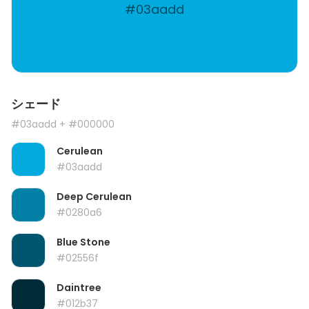
#03aadd
シェード
#03aadd
+ #000000
Cerulean
#03aadd
Deep Cerulean
#0280a6
Blue Stone
#02556f
Daintree
#012b37