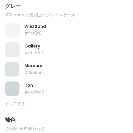
グレー
#03aadd の色相上のグレースケール
Wild Sand
#f4f5f6
Gallery
#ebeeef
Mercury
#dde2e4
Iron
#ced6d9
すべて見る
補色
色相が 180° 離れた色