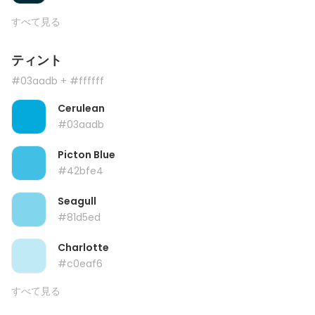
すべて見る
ティント
#03aadb
+ #ffffff
Cerulean
#03aadb
Picton Blue
#42bfe4
Seagull
#81d5ed
Charlotte
#c0eaf6
すべて見る