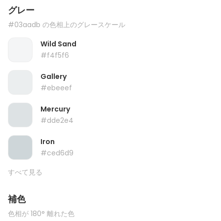
グレー
#03aadb の色相上のグレースケール
Wild Sand
#f4f5f6
Gallery
#ebeeef
Mercury
#dde2e4
Iron
#ced6d9
すべて見る
補色
色相が 180° 離れた色