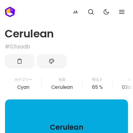
JA
Cerulean
#03aadb
カテゴリー
名前
明るさ
HE
Cyan
Cerulean
65 %
03a
Cerulean