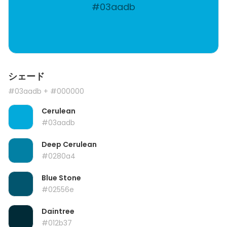
#03aadb
シェード
#03aadb
+ #000000
Cerulean
#03aadb
Deep Cerulean
#0280a4
Blue Stone
#02556e
Daintree
#012b37