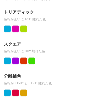
トリアディック
色相が互いに 120° 離れた色
スクエア
色相が互いに 90° 離れた色
分離補色
色相が +150° と -150° 離れた色