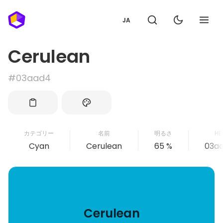
JA
Cerulean
#03aad4
カテゴリー
名前
明るさ
HE
Cyan
Cerulean
65 %
03a
Cerulean