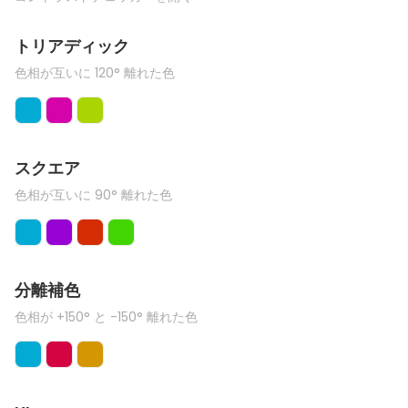
トリアディック
色相が互いに 120° 離れた色
スクエア
色相が互いに 90° 離れた色
分離補色
色相が +150° と -150° 離れた色