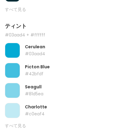
すべて見る
ティント
#03aad4
+ #ffffff
Cerulean
#03aad4
Picton Blue
#42bfdf
Seagull
#81d5ea
Charlotte
#c0eaf4
すべて見る