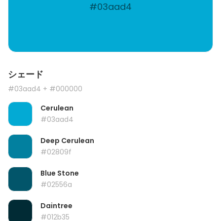
#03aad4
シェード
#03aad4
+ #000000
Cerulean
#03aad4
Deep Cerulean
#02809f
Blue Stone
#02556a
Daintree
#012b35