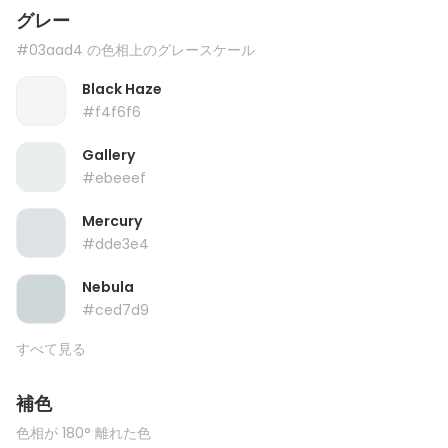
グレー
#03aad4 の色相上のグレースケール
Black Haze
#f4f6f6
Gallery
#ebeeef
Mercury
#dde3e4
Nebula
#ced7d9
すべて見る
補色
色相が 180° 離れた色