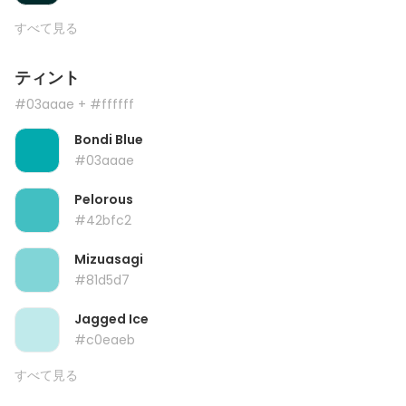
すべて見る
ティント
#03aaae
+ #ffffff
Bondi Blue
#03aaae
Pelorous
#42bfc2
Mizuasagi
#81d5d7
Jagged Ice
#c0eaeb
すべて見る