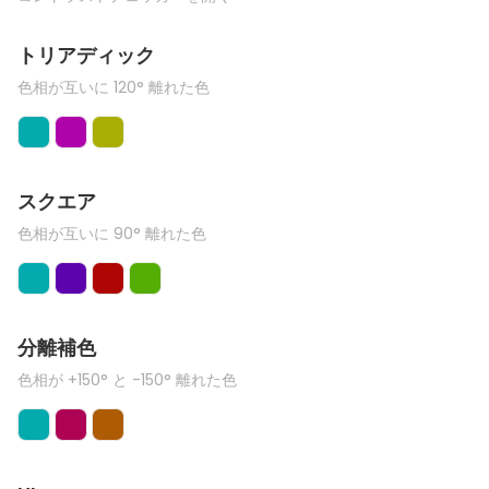
トリアディック
色相が互いに 120° 離れた色
スクエア
色相が互いに 90° 離れた色
分離補色
色相が +150° と -150° 離れた色