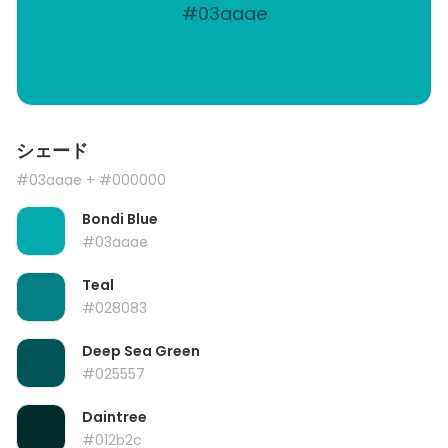
#03aaae
シェード
#03aaae
+ #000000
Bondi Blue
#03aaae
Teal
#028083
Deep Sea Green
#025557
Daintree
#012b2c