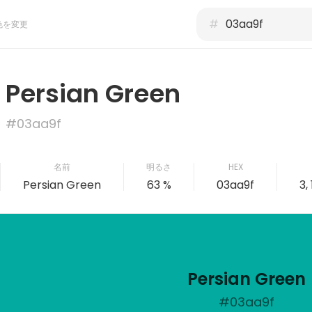
#
色を変更
Persian Green
#03aa9f
名前
明るさ
HEX
Persian Green
63 %
03aa9f
3,
Persian Green
#03aa9f