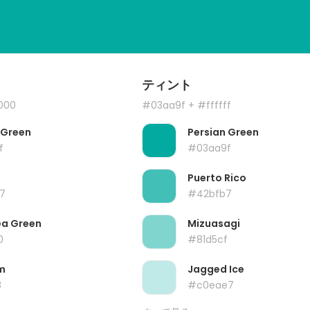
ティント
000
#03aa9f
+ #ffffff
 Green
Persian Green
f
#03aa9f
Puerto Rico
7
#42bfb7
ea Green
Mizuasagi
0
#81d5cf
m
Jagged Ice
8
#c0eae7