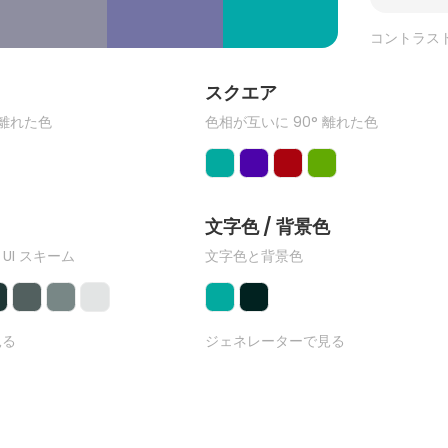
コントラス
ク
スクエア
 離れた色
色相が互いに 90° 離れた色
文字色 / 背景色
 UI スキーム
文字色と背景色
見る
ジェネレーターで見る