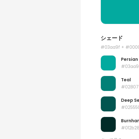
シェード
#03aa9f
+ #000
Persian
#03aa9
Teal
#02807
Deep S
#02555
Burnha
#012b2