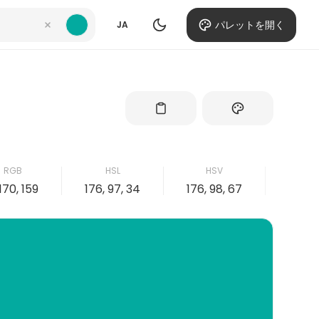
パレットを開く
JA
RGB
HSL
HSV
CM
 170, 159
176, 97, 34
176, 98, 67
98, 0,