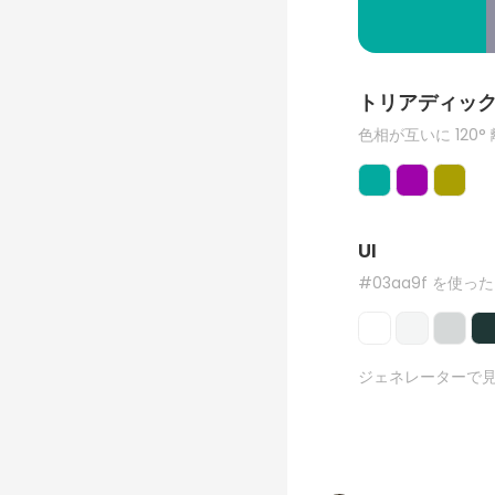
トリアディッ
色相が互いに 120°
UI
#03aa9f を使った
ジェネレーターで