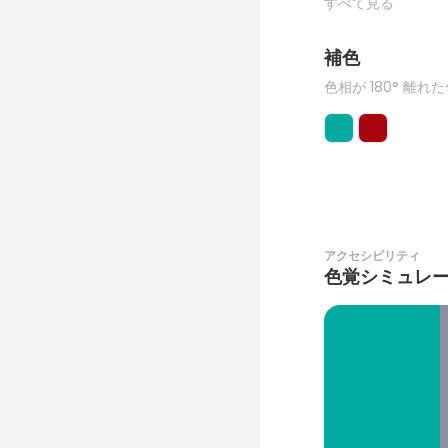
すべて見る
補色
色相が 180° 離れ
アクセシビリティ
色覚シミュレ