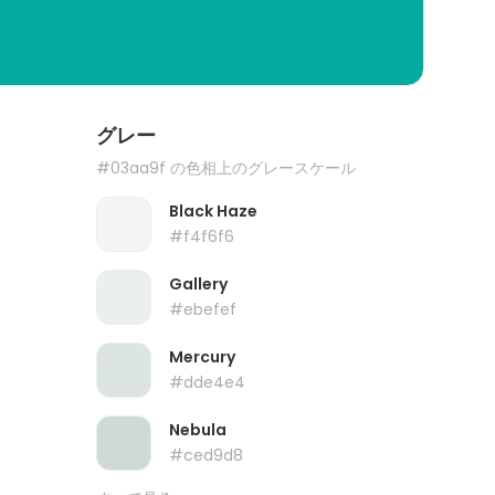
グレー
#03aa9f の色相上のグレースケール
Black Haze
#f4f6f6
Gallery
#ebefef
Mercury
#dde4e4
Nebula
#ced9d8