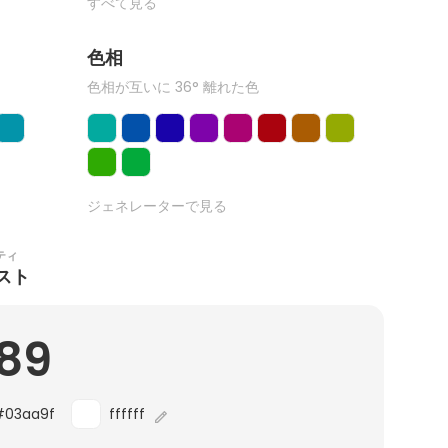
すべて見る
色相
色相が互いに 36° 離れた色
ジェネレーターで見る
ティ
スト
.89
#03aa9f
ffffff