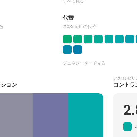
すべて見る
代替
た色
#03aa9f の代替
ジェネレーターで見る
アクセシビリ
ーション
コントラ
2