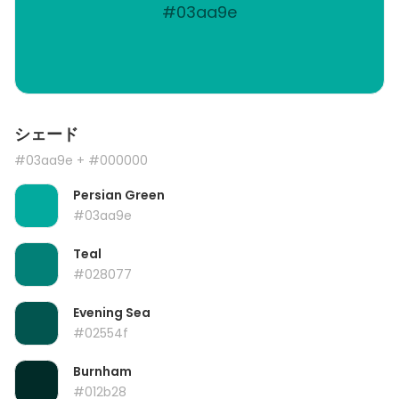
#03aa9e
シェード
#03aa9e
+ #000000
Persian Green
#03aa9e
Teal
#028077
Evening Sea
#02554f
Burnham
#012b28