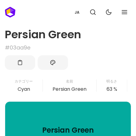
JA
Persian Green
#03aa9e
カテゴリー
名前
明るさ
Cyan
Persian Green
63 %
Persian Green