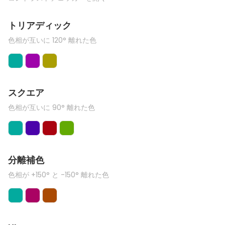
トリアディック
色相が互いに 120° 離れた色
スクエア
色相が互いに 90° 離れた色
分離補色
色相が +150° と -150° 離れた色