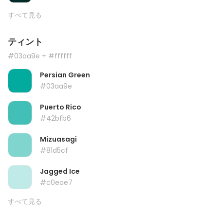
すべて見る
ティント
#03aa9e
+ #ffffff
Persian Green
#03aa9e
Puerto Rico
#42bfb6
Mizuasagi
#81d5cf
Jagged Ice
#c0eae7
すべて見る