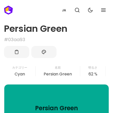
JA
Persian Green
#03aa93
カテゴリー
名前
明るさ
Cyan
Persian Green
62 %
Persian Green