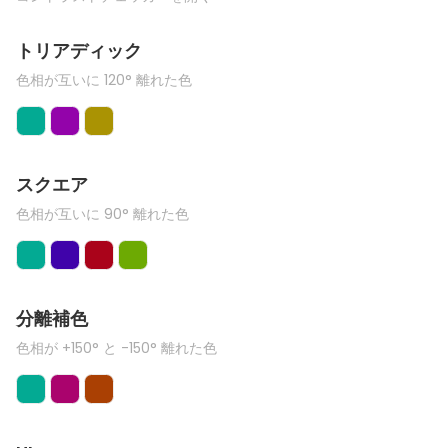
トリアディック
色相が互いに 120° 離れた色
スクエア
色相が互いに 90° 離れた色
分離補色
色相が +150° と -150° 離れた色