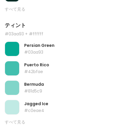
すべて見る
ティント
#03aa93
+ #ffffff
Persian Green
#03aa93
Puerto Rico
#42bfae
Bermuda
#81d5c9
Jagged Ice
#c0eae4
すべて見る