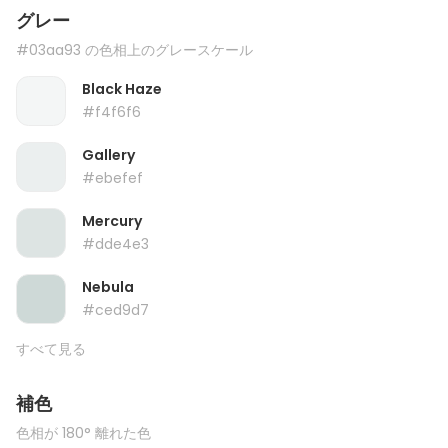
グレー
#03aa93 の色相上のグレースケール
Black Haze
#f4f6f6
Gallery
#ebefef
Mercury
#dde4e3
Nebula
#ced9d7
すべて見る
補色
色相が 180° 離れた色