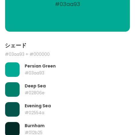
#03aa93
シェード
#03aa93
+ #000000
Persian Green
#03aa93
Deep Sea
#02806e
Evening Sea
#02554a
Burnham
#012b25