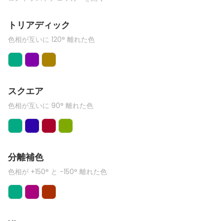
トリアディック
色相が互いに 120° 離れた色
スクエア
色相が互いに 90° 離れた色
分離補色
色相が +150° と -150° 離れた色