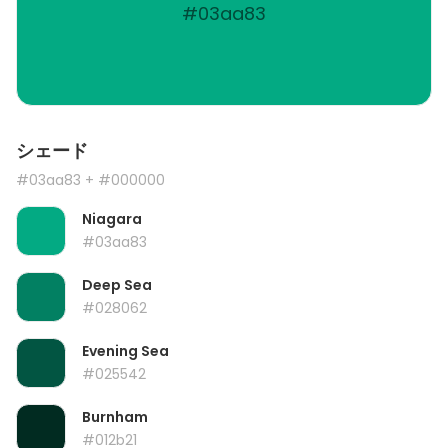
#03aa83
シェード
#03aa83
+ #000000
Niagara
#03aa83
Deep Sea
#028062
Evening Sea
#025542
Burnham
#012b21