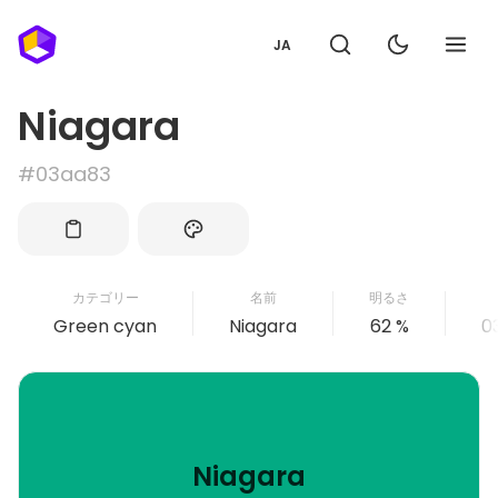
JA
Niagara
#03aa83
カテゴリー
名前
明るさ
Green cyan
Niagara
62 %
0
Niagara