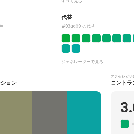
すべて見る
代替
た色
#03aa69 の代替
ジェネレーターで見る
アクセシビリ
ーション
コントラ
3