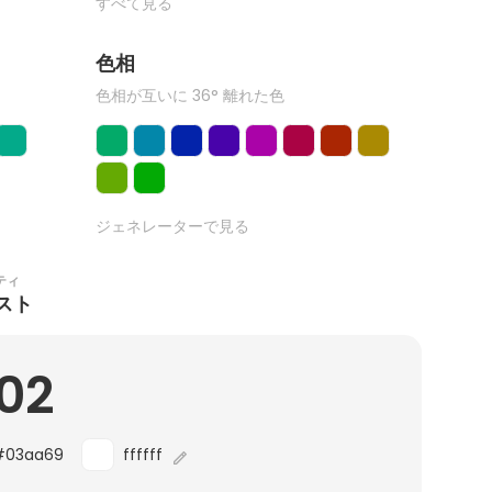
すべて見る
色相
色相が互いに 36° 離れた色
ジェネレーターで見る
ティ
スト
.02
#03aa69
ffffff