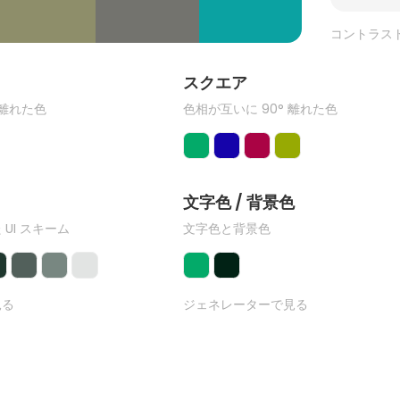
コントラス
ク
スクエア
 離れた色
色相が互いに 90° 離れた色
文字色 / 背景色
 UI スキーム
文字色と背景色
見る
ジェネレーターで見る