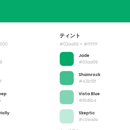
ティント
000
#03aa69
+ #ffffff
Jade
9
#03aa69
Shamrock
f
#42bf8f
eep
Vista Blue
5
#81d5b4
Holly
Skeptic
#c0eada