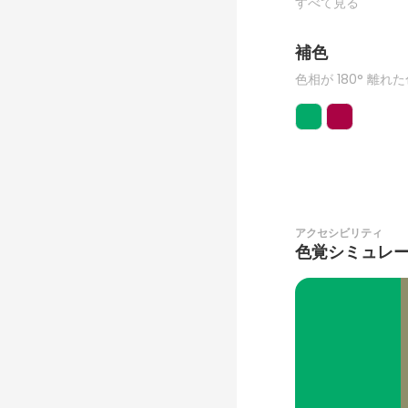
すべて見る
補色
色相が 180° 離れ
アクセシビリティ
色覚シミュレ