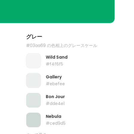
グレー
#03aa69 の色相上のグレースケール
Wild Sand
#f4f6f5
Gallery
#ebefee
Bon Jour
#dde4e1
Nebula
#ced9d5