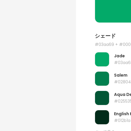
シェード
#03aa69
+ #000
Jade
#03aa6
Salem
#02804
Aqua D
#02553
English 
#012b1a