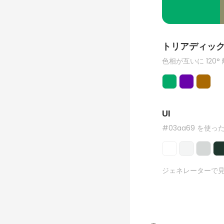
トリアディッ
色相が互いに 120°
UI
#03aa69 を使った
ジェネレーターで