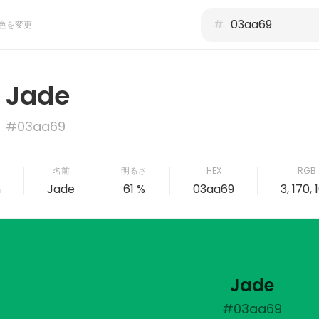
#
色を変更
Jade
#03aa69
名前
明るさ
HEX
RGB
n
Jade
61 %
03aa69
3, 170, 
Jade
#03aa69