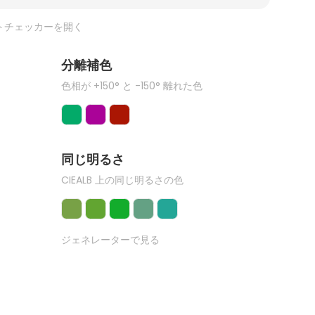
トチェッカーを開く
分離補色
色相が +150° と -150° 離れた色
同じ明るさ
CIEALB 上の同じ明るさの色
ジェネレーターで見る