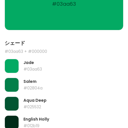
#03aa63
シェード
#03aa63
+ #000000
Jade
#03aa63
Salem
#02804a
Aqua Deep
#025532
English Holly
#012b19