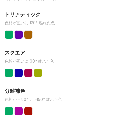
トリアディック
色相が互いに 120° 離れた色
スクエア
色相が互いに 90° 離れた色
分離補色
色相が +150° と -150° 離れた色