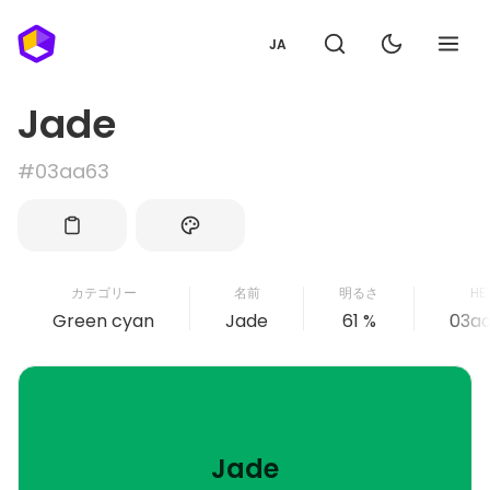
JA
Jade
#03aa63
カテゴリー
名前
明るさ
HE
Green cyan
Jade
61 %
03a
Jade