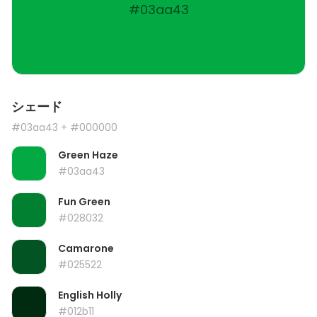
#03aa43
シェード
#03aa43
+ #000000
Green Haze
#03aa43
Fun Green
#028032
Camarone
#025522
English Holly
#012b11