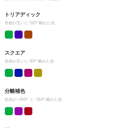
トリアディック
色相が互いに 120° 離れた色
スクエア
色相が互いに 90° 離れた色
分離補色
色相が +150° と -150° 離れた色