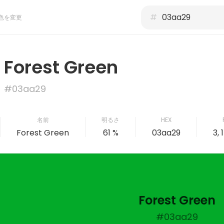
#
色を変更
Forest Green
#03aa29
名前
明るさ
HEX
Forest Green
61 %
03aa29
3, 
Forest Green
#03aa29