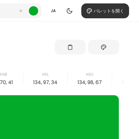
パレットを開く
JA
RGB
HSL
HSV
CMY
170, 41
134, 97, 34
134, 98, 67
98, 0, 7