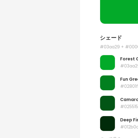
シェード
#03aa29
+ #000
Forest 
#03aa2
Fun Gre
#02801f
Camar
#025515
Deep Fi
#012b0