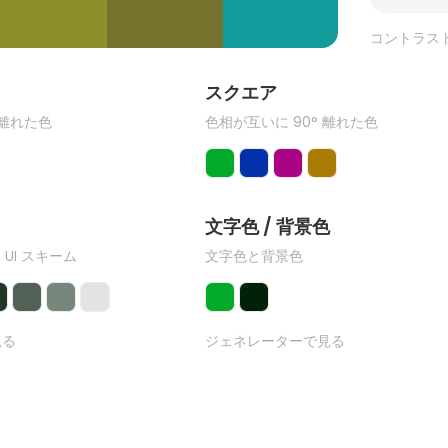
コントラス
ク
スクエア
 離れた色
色相が互いに 90° 離れた色
文字色 / 背景色
 UI スキーム
文字色と背景色
見る
ジェネレーターで見る