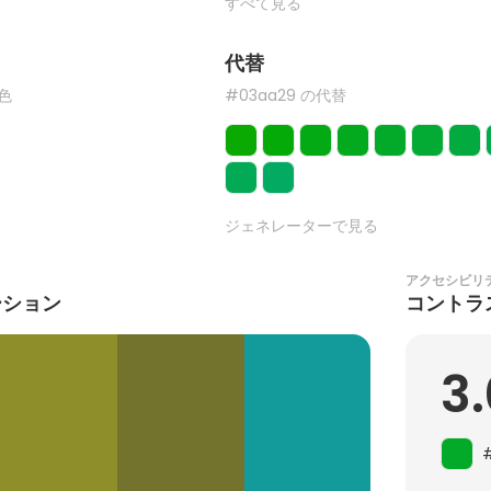
すべて見る
代替
た色
#03aa29 の代替
ジェネレーターで見る
アクセシビリ
ーション
コントラ
3