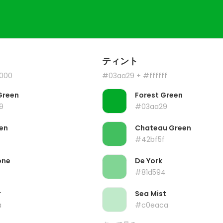
ティント
000
#03aa29
+ #ffffff
Green
Forest Green
9
#03aa29
en
Chateau Green
#42bf5f
one
De York
#81d594
r
Sea Mist
a
#c0eaca