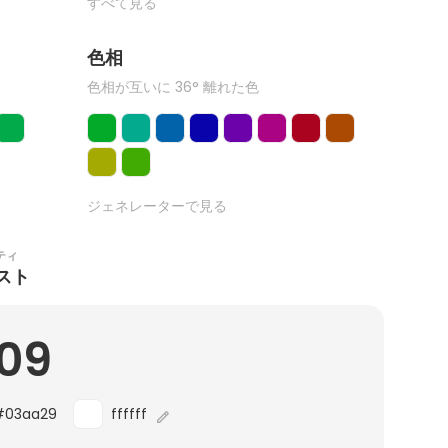
すべて見る
色相
色相が互いに 36° 離れた色
ジェネレーターで見る
ティ
スト
.09
#03aa29
ffffff