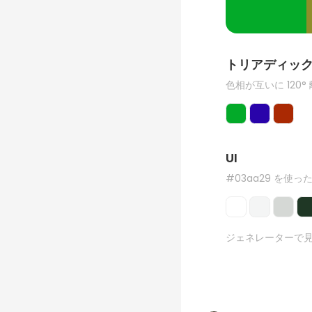
トリアディッ
色相が互いに 120°
UI
#03aa29 を使った
ジェネレーターで