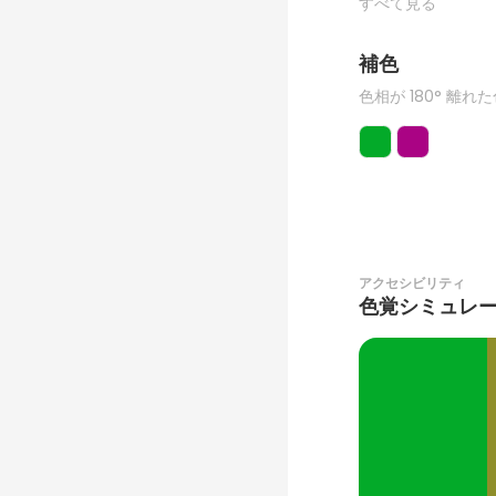
すべて見る
補色
色相が 180° 離れ
アクセシビリティ
色覚シミュレ