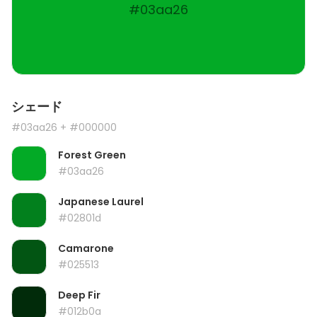
#03aa26
シェード
#03aa26
+ #000000
Forest Green
#03aa26
Japanese Laurel
#02801d
Camarone
#025513
Deep Fir
#012b0a