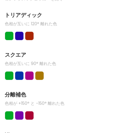
トリアディック
色相が互いに 120° 離れた色
スクエア
色相が互いに 90° 離れた色
分離補色
色相が +150° と -150° 離れた色