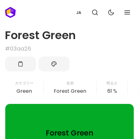
JA
Forest Green
#03aa26
カテゴリー
名前
明るさ
Green
Forest Green
61 %
Forest Green