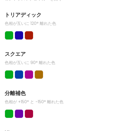
トリアディック
色相が互いに 120° 離れた色
スクエア
色相が互いに 90° 離れた色
分離補色
色相が +150° と -150° 離れた色