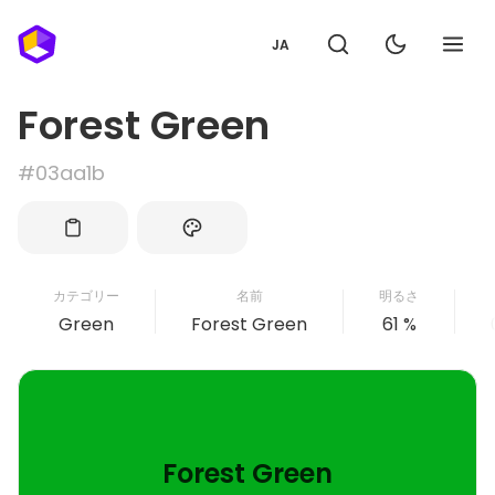
JA
Forest Green
#03aa1b
カテゴリー
名前
明るさ
Green
Forest Green
61 %
Forest Green