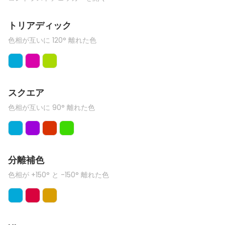
トリアディック
色相が互いに 120° 離れた色
スクエア
色相が互いに 90° 離れた色
分離補色
色相が +150° と -150° 離れた色