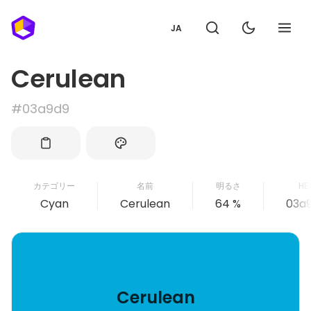
JA
Cerulean
#03a9d9
カテゴリー
名前
明るさ
HE
Cyan
Cerulean
64 %
03a
Cerulean