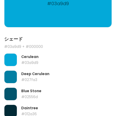
#03a9d9
シェード
#03a9d9
+ #000000
Cerulean
#03a9d9
Deep Cerulean
#027fa3
Blue Stone
#02556d
Daintree
#012a36