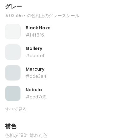
グレー
#03a9c7 の色相上のグレースケール
Black Haze
#f4f6f6
Gallery
#ebefef
Mercury
#dde3e4
Nebula
#ced7d9
すべて見る
補色
色相が 180° 離れた色