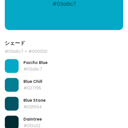
#03a9c7
シェード
#03a9c7
+ #000000
Pacific Blue
#03a9c7
Blue Chill
#027f95
Blue Stone
#025564
Daintree
#012a32