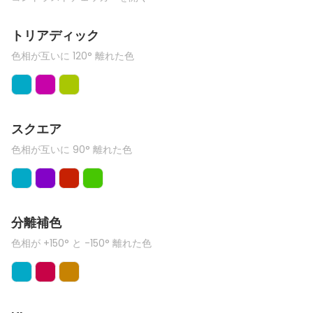
トリアディック
色相が互いに 120° 離れた色
スクエア
色相が互いに 90° 離れた色
分離補色
色相が +150° と -150° 離れた色