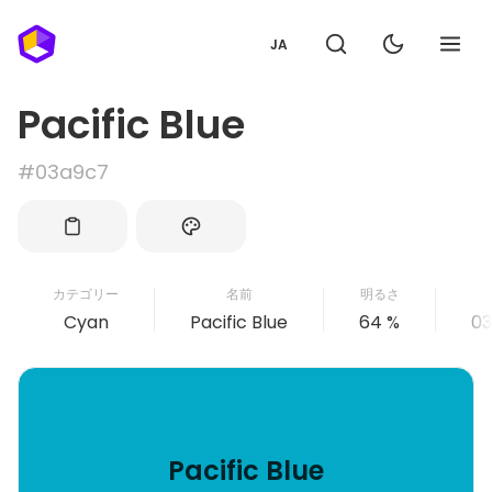
JA
Pacific Blue
#03a9c7
カテゴリー
名前
明るさ
Cyan
Pacific Blue
64 %
0
Pacific Blue