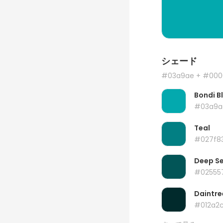
シェード
#03a9ae
+ #000
Bondi B
#03a9a
Teal
#027f8
Deep S
#02555
Daintre
#012a2