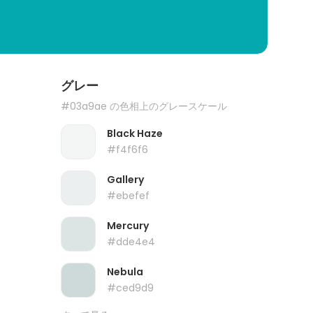
グレー
#03a9ae の色相上のグレースケール
Black Haze
#f4f6f6
Gallery
#ebefef
Mercury
#dde4e4
Nebula
#ced9d9