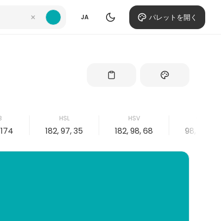
パレットを開く
JA
B
HSL
HSV
CMYK
, 174
182, 97, 35
182, 98, 68
98, 3, 0, 3