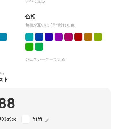
すべて見る
色相
色相が互いに 36° 離れた色
ジェネレーターで見る
ティ
スト
.88
#03a9ae
ffffff