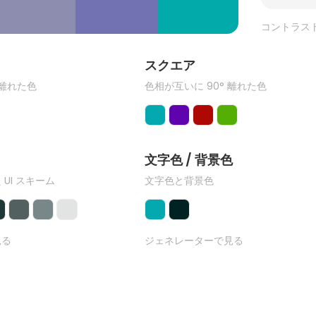
コントラス
ク
スクエア
 離れた色
色相が互いに 90° 離れた色
文字色 / 背景色
 UI スキーム
文字色と背景色
見る
ジェネレーターで見る