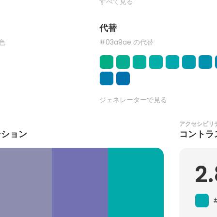
すべて見る
代替
た色
#03a9ae の代替
ジェネレーターで見る
アクセシビリ
ーション
コントラ
2