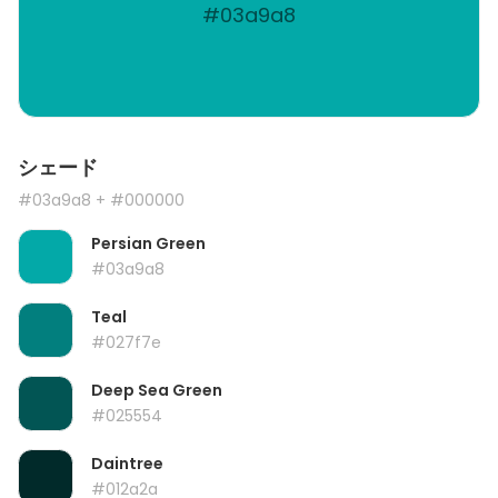
#03a9a8
シェード
#03a9a8
+ #000000
Persian Green
#03a9a8
Teal
#027f7e
Deep Sea Green
#025554
Daintree
#012a2a