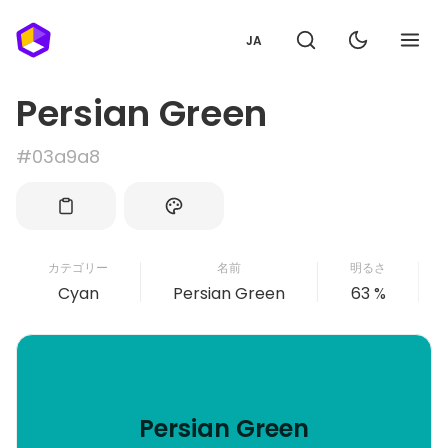
JA
Persian Green
#03a9a8
カテゴリー
名前
明るさ
Cyan
Persian Green
63 %
Persian Green