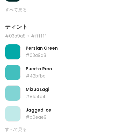
すべて見る
ティント
#03a9a8
+ #ffffff
Persian Green
#03a9a8
Puerto Rico
#42bfbe
Mizuasagi
#81d4d4
Jagged Ice
#c0eae9
すべて見る