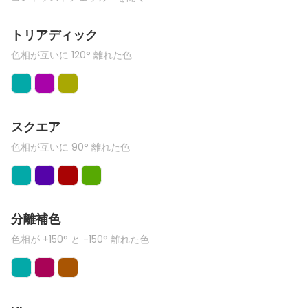
トリアディック
色相が互いに 120° 離れた色
スクエア
色相が互いに 90° 離れた色
分離補色
色相が +150° と -150° 離れた色