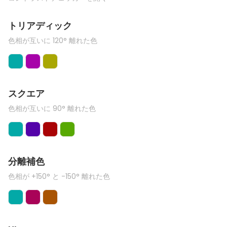
トリアディック
色相が互いに 120° 離れた色
スクエア
色相が互いに 90° 離れた色
分離補色
色相が +150° と -150° 離れた色