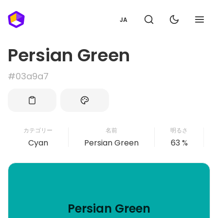
JA
Persian Green
#03a9a7
カテゴリー
名前
明るさ
Cyan
Persian Green
63 %
Persian Green