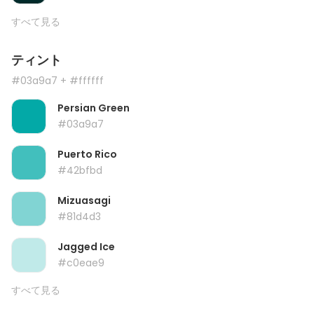
すべて見る
ティント
#03a9a7
+ #ffffff
Persian Green
#03a9a7
Puerto Rico
#42bfbd
Mizuasagi
#81d4d3
Jagged Ice
#c0eae9
すべて見る