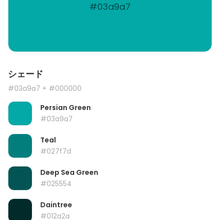
#03a9a7
シェード
#03a9a7
+ #000000
Persian Green
#03a9a7
Teal
#027f7d
Deep Sea Green
#025554
Daintree
#012a2a