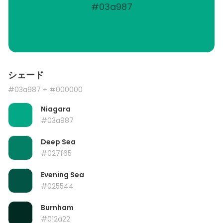
#03a987
シェード
#03a987
+ #000000
Niagara
#03a987
Deep Sea
#027f65
Evening Sea
#025544
Burnham
#012a22