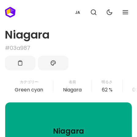
JA
Niagara
#03a987
カテゴリー
名前
明るさ
Green cyan
Niagara
62 %
0
Niagara