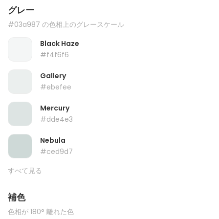
グレー
#03a987 の色相上のグレースケール
Black Haze
#f4f6f6
Gallery
#ebefee
Mercury
#dde4e3
Nebula
#ced9d7
すべて見る
補色
色相が 180° 離れた色