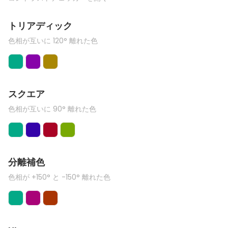
トリアディック
色相が互いに 120° 離れた色
スクエア
色相が互いに 90° 離れた色
分離補色
色相が +150° と -150° 離れた色