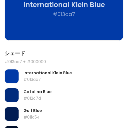
International Klein Blue
#013aa7
シェード
#013aa7
+ #000000
International Klein Blue
#013aa7
Catalina Blue
#012c7d
Gulf Blue
#011d54