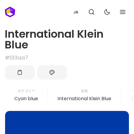
JA
International Klein
Blue
#013aa7
カテゴリー
名前
Cyan blue
International Klein Blue
2