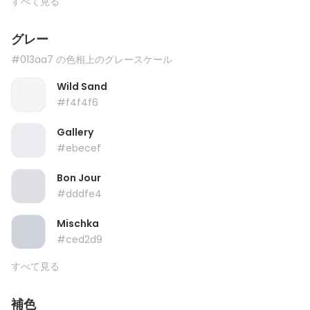
すべて見る
グレー
#013aa7 の色相上のグレースケール
Wild Sand
#f4f4f6
Gallery
#ebecef
Bon Jour
#dddfe4
Mischka
#ced2d9
すべて見る
補色