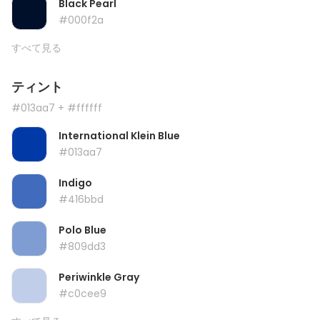
Black Pearl
#000f2a
すべて見る
ティント
#013aa7
+ #ffffff
International Klein Blue
#013aa7
Indigo
#416bbd
Polo Blue
#809dd3
Periwinkle Gray
#c0cee9