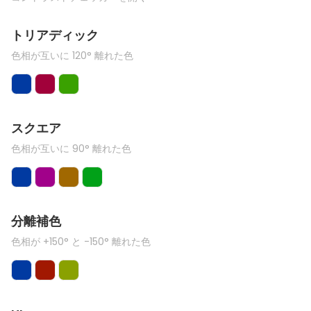
トリアディック
色相が互いに 120° 離れた色
スクエア
色相が互いに 90° 離れた色
分離補色
色相が +150° と -150° 離れた色