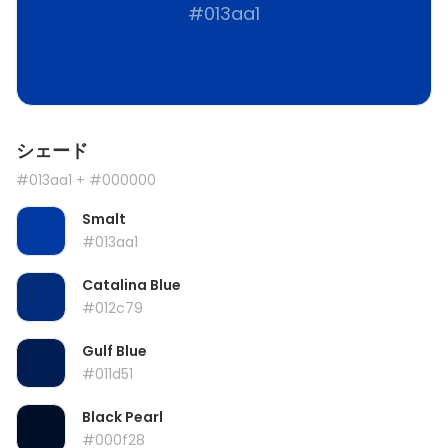
#013aa1
シェード
#013aa1
+ #000000
Smalt
#013aa1
Catalina Blue
#012c79
Gulf Blue
#011d51
Black Pearl
#000f28