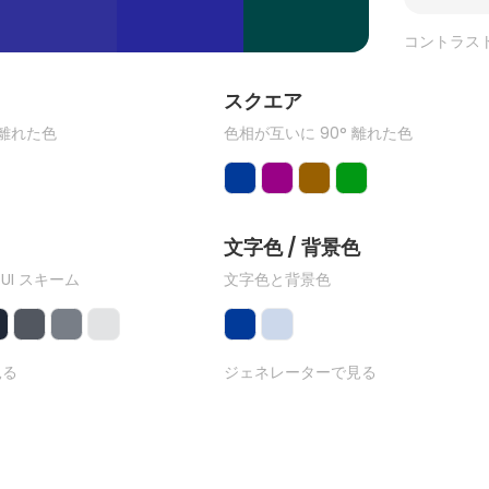
コントラス
ク
スクエア
 離れた色
色相が互いに 90° 離れた色
文字色 / 背景色
 UI スキーム
文字色と背景色
見る
ジェネレーターで見る