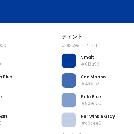
ティント
000
#013a99
+ #ffffff
Smalt
9
#013a99
a Blue
San Marino
3
#416bb3
e
Polo Blue
#809dcc
earl
Periwinkle Gray
6
#c0cee6