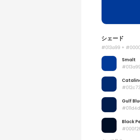
シェード
#013a99
+ #000
Smalt
#013a9
Catalin
#012c7
Gulf Blu
#011d4d
Black P
#000f2