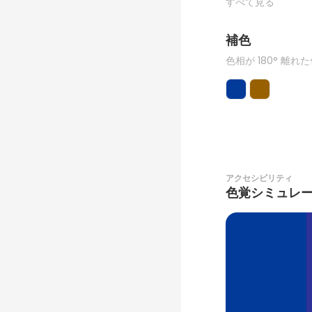
すべて見る
補色
色相が 180° 離れ
アクセシビリティ
色覚シミュレ