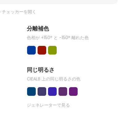
トチェッカーを開く
分離補色
色相が +150° と -150° 離れた色
同じ明るさ
CIEALB 上の同じ明るさの色
ジェネレーターで見る