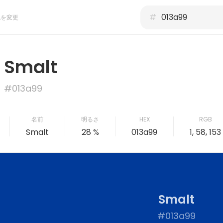
#
色を変更
Smalt
#013a99
名前
明るさ
HEX
RGB
Smalt
28 %
013a99
1, 58, 153
Smalt
#013a99