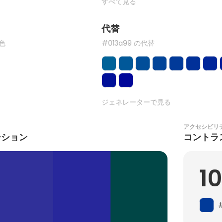
すべて見る
代替
た色
#013a99 の代替
ジェネレーターで見る
アクセシビリ
ーション
コントラ
10