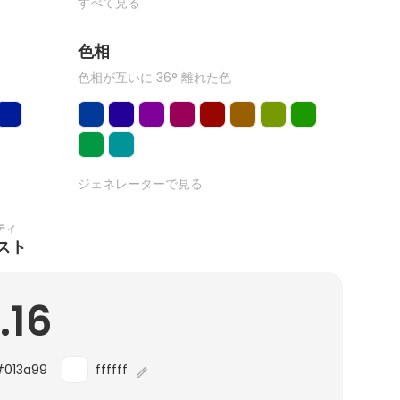
すべて見る
色相
色相が互いに 36° 離れた色
ジェネレーターで見る
ティ
スト
.16
#013a99
ffffff