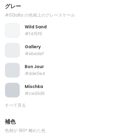
グレー
#013a8a の色相上のグレースケール
Wild Sand
#f4f5f6
Gallery
#ebedef
Bon Jour
#dde0e4
Mischka
#ced3d9
すべて見る
補色
色相が 180° 離れた色