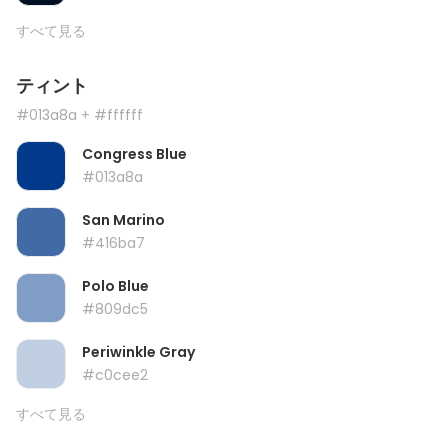
すべて見る
ティント
#013a8a
+ #ffffff
Congress Blue
#013a8a
San Marino
#416ba7
Polo Blue
#809dc5
Periwinkle Gray
#c0cee2
すべて見る