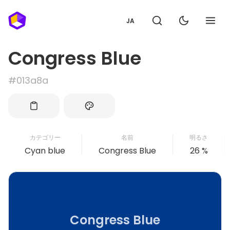
JA
Congress Blue
#013a8a
カテゴリー
名前
明るさ
Cyan blue
Congress Blue
26 %
Congress Blue