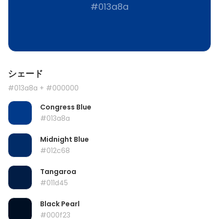
#013a8a
シェード
#013a8a
+ #000000
Congress Blue
#013a8a
Midnight Blue
#012c68
Tangaroa
#011d45
Black Pearl
#000f23