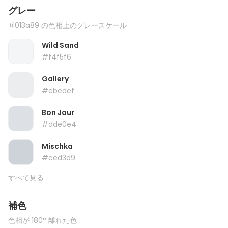
グレー
#013a89 の色相上のグレースケール
Wild Sand
#f4f5f6
Gallery
#ebedef
Bon Jour
#dde0e4
Mischka
#ced3d9
すべて見る
補色
色相が 180° 離れた色