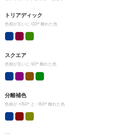
トリアディック
色相が互いに 120° 離れた色
スクエア
色相が互いに 90° 離れた色
分離補色
色相が +150° と -150° 離れた色