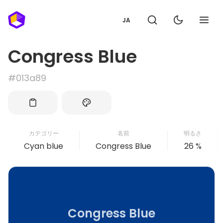
JA
Congress Blue
#013a89
カテゴリー
名前
明るさ
Cyan blue
Congress Blue
26 %
Congress Blue