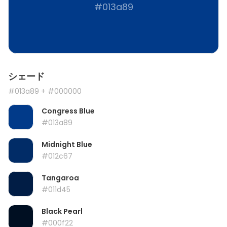
#013a89
シェード
#013a89
+ #000000
Congress Blue
#013a89
Midnight Blue
#012c67
Tangaroa
#011d45
Black Pearl
#000f22