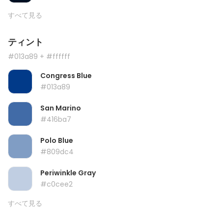
すべて見る
ティント
#013a89
+ #ffffff
Congress Blue
#013a89
San Marino
#416ba7
Polo Blue
#809dc4
Periwinkle Gray
#c0cee2
すべて見る