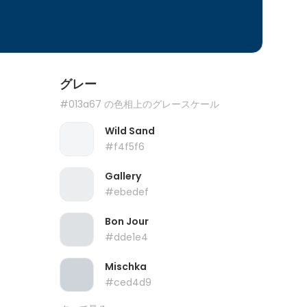
グレー
#013a67 の色相上のグレースケール
Wild Sand
#f4f5f6
Gallery
#ebedef
Bon Jour
#dde1e4
Mischka
#ced4d9