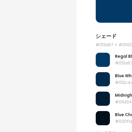
シェード
#013a67
+ #000
Regal B
#013a6
Blue Wh
#012c4
Midnigh
#011d34
Blue Ch
#000f1