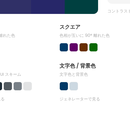
コントラス
ク
スクエア
 離れた色
色相が互いに 90° 離れた色
文字色 / 背景色
 UI スキーム
文字色と背景色
見る
ジェネレーターで見る