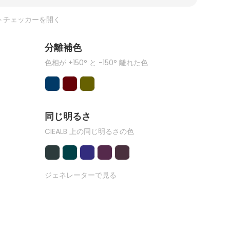
トチェッカーを開く
分離補色
色相が +150° と -150° 離れた色
同じ明るさ
CIEALB 上の同じ明るさの色
ジェネレーターで見る