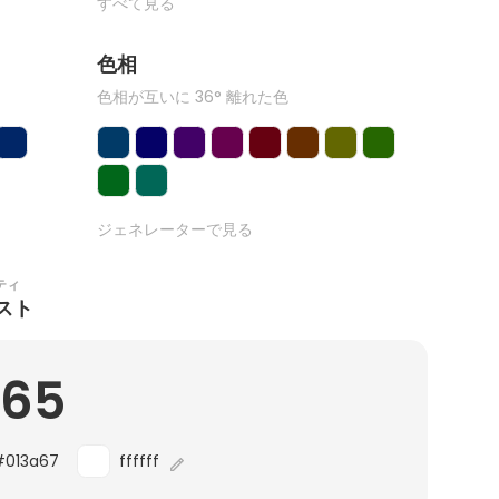
すべて見る
色相
色相が互いに 36° 離れた色
ジェネレーターで見る
ティ
スト
.65
#013a67
ffffff