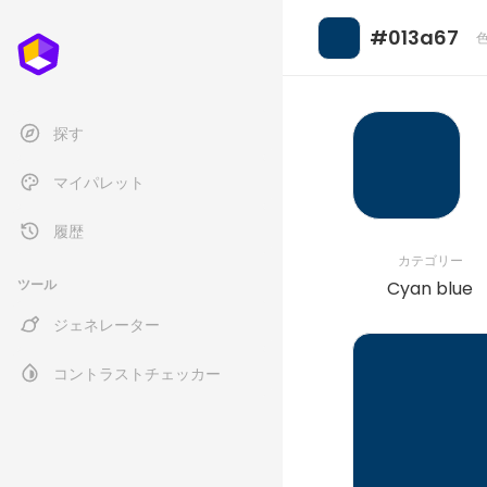
#013a67
探す
マイパレット
履歴
カテゴリー
ツール
Cyan blue
ジェネレーター
コントラストチェッカー