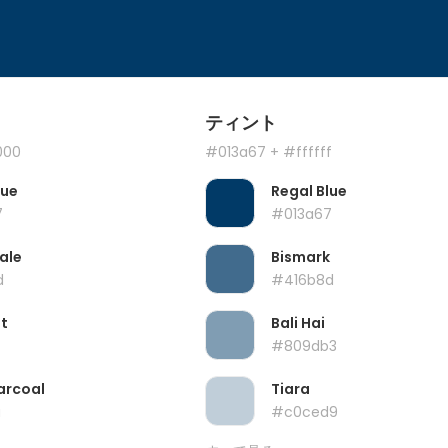
ティント
000
#013a67
+ #ffffff
lue
Regal Blue
7
#013a67
ale
Bismark
d
#416b8d
t
Bali Hai
#809db3
arcoal
Tiara
a
#c0ced9