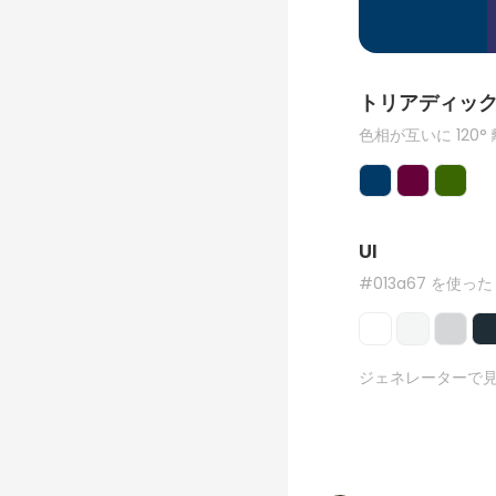
トリアディッ
色相が互いに 120°
UI
#013a67 を使った
ジェネレーターで