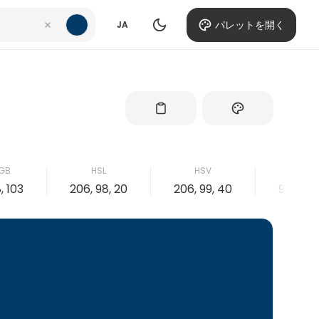
パレットを開く
JA
GB
HSL
HSV
CMY
8, 103
206, 98, 20
206, 99, 40
99, 44, 