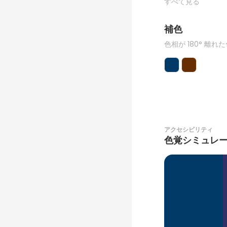
すべて見る
補色
色相が 180° 離れ
アクセシビリティ
色覚シミュレ