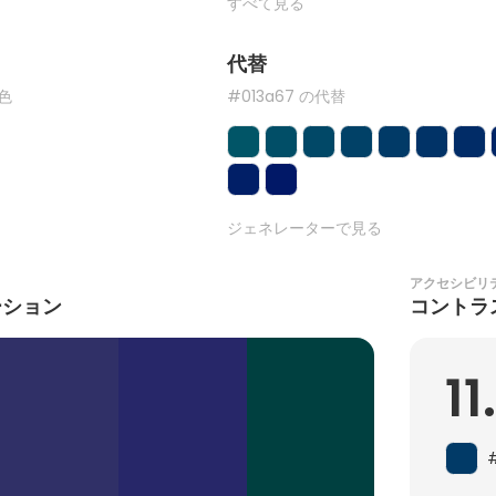
すべて見る
代替
た色
#013a67 の代替
ジェネレーターで見る
アクセシビリ
ーション
コントラ
11